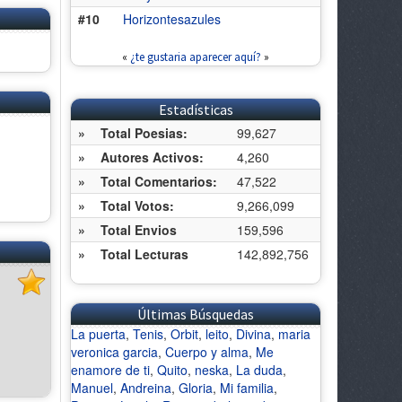
#10
Horizontesazules
«
¿te gustaria aparecer aquí?
»
Estadísticas
»
Total Poesias:
99,627
»
Autores Activos:
4,260
»
Total Comentarios:
47,522
»
Total Votos:
9,266,099
»
Total Envios
159,596
»
Total Lecturas
142,892,756
Últimas Búsquedas
La puerta
,
Tenis
,
Orbit
,
leito
,
Divina
,
maria
veronica garcia
,
Cuerpo y alma
,
Me
enamore de ti
,
Quito
,
neska
,
La duda
,
Manuel
,
Andreina
,
Gloria
,
Mi familia
,