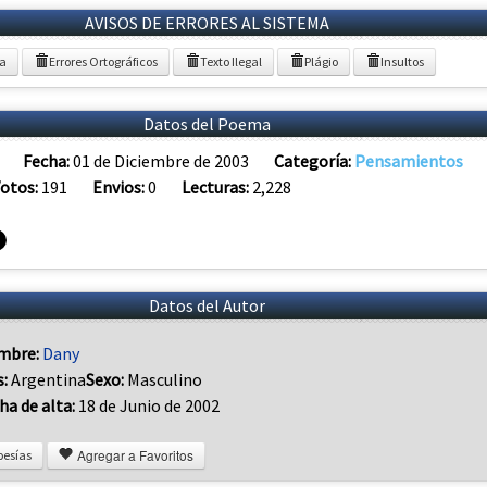
AVISOS DE ERRORES AL SISTEMA
ia
Errores Ortográficos
Texto Ilegal
Plágio
Insultos
Datos del Poema
Fecha:
01 de Diciembre de 2003
Categoría:
Pensamientos
otos:
191
Envios:
0
Lecturas:
2,228
Datos del Autor
mbre:
Dany
s:
Argentina
Sexo:
Masculino
ha de alta:
18 de Junio de 2002
Agregar a Favoritos
oesías