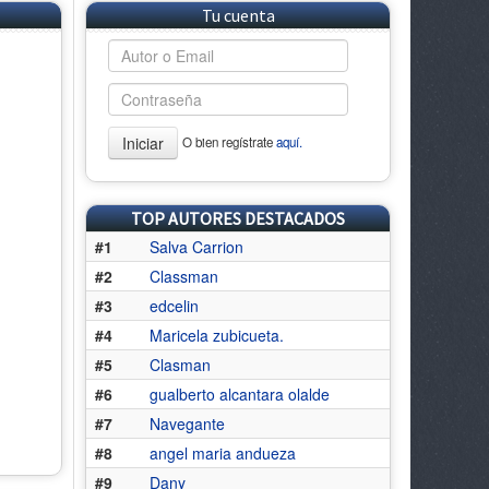
Tu cuenta
Iniciar
O bien regístrate
aquí.
TOP AUTORES DESTACADOS
#1
Salva Carrion
#2
Classman
#3
edcelin
#4
Maricela zubicueta.
#5
Clasman
#6
gualberto alcantara olalde
#7
Navegante
#8
angel maria andueza
#9
Dany