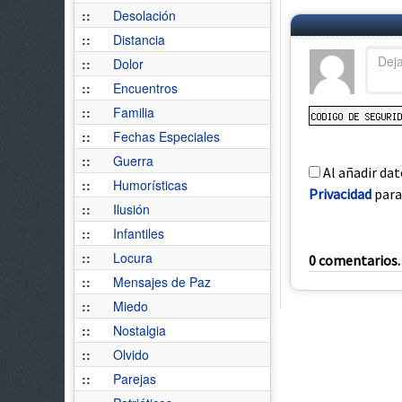
::
Desolación
::
Distancia
::
Dolor
::
Encuentros
::
Familia
::
Fechas Especiales
::
Guerra
Al añadir dat
::
Humorísticas
Privacidad
para 
::
Ilusión
::
Infantiles
::
Locura
0 comentarios. 
::
Mensajes de Paz
::
Miedo
::
Nostalgia
::
Olvido
::
Parejas