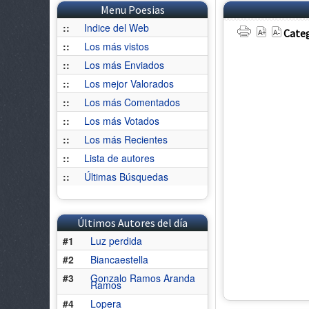
Menu Poesias
::
Indice del Web
Categ
::
Los más vistos
::
Los más Enviados
::
Los mejor Valorados
::
Los más Comentados
::
Los más Votados
::
Los más Recientes
::
Lista de autores
::
Últimas Búsquedas
Últimos Autores del día
#1
Luz perdida
#2
Biancaestella
#3
Gonzalo Ramos Aranda
Ramos
#4
Lopera