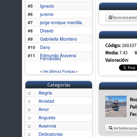
#5
Ignacio
#6
jureme
No es una poes
#7
jorge enrique mantilla
#8
DIsseb
#9
Gabriiella Monttero
Código:
160337
#10
Dany
Media:
7.43
V
#11
Edmundo Aravena
Fernández
Valoración:
«
Ver últimas Poesias
»
Categorías
::
Alegria
No
::
Amistad
Paí
::
Amor
Fec
::
Angustia
::
Ausencia
Ver todas sus p
::
Dedicatorias