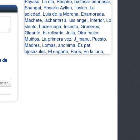
Payaso
,
La ola
,
Respiro
,
baltasar bennasar
,
Shangai
,
Rosario Ayllon
,
Ilusion
,
La
soledad
,
Luis de la Morena
,
Enamorada
,
Machete
,
lachanta13
,
luis angel
,
Interior
,
Lo
siento
,
Luciernaga
,
Insecto
,
Groseros
,
Gigante
,
El relicario
,
Julia
,
Otra mujer
,
Muiños
,
La primera vez
,
J_manu
,
Puesto
,
Madres
,
Lomas
,
anonima
,
Es pat
,
ojosazules
,
El engaño
,
París
,
En la luna
,
a de
ntar