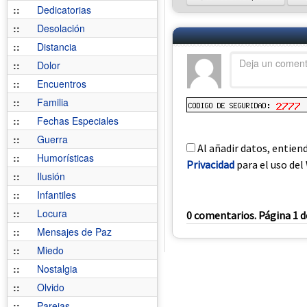
::
Dedicatorias
::
Desolación
::
Distancia
::
Dolor
::
Encuentros
::
Familia
::
Fechas Especiales
::
Guerra
Al añadir datos, entien
::
Humorísticas
Privacidad
para el uso del 
::
Ilusión
::
Infantiles
::
Locura
0 comentarios. Página 1 d
::
Mensajes de Paz
::
Miedo
::
Nostalgia
::
Olvido
::
Parejas