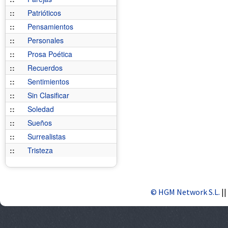
::
Patrióticos
::
Pensamientos
::
Personales
::
Prosa Poética
::
Recuerdos
::
Sentimientos
::
Sin Clasificar
::
Soledad
::
Sueños
::
Surrealistas
::
Tristeza
© HGM Network S.L.
||