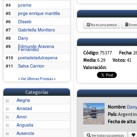
#4
jureme
#5
jorge enrique mantilla
#6
DIsseb
No es una poesia
Error
#7
Gabriiella Monttero
#8
Dany
#9
Edmundo Aravena
Fernández
Código:
75377
Fecha:
2
#10
poetadeladulcepena
Media:
6.29
Votos:
41
#11
Salva Carrion
Valoración:
«
Ver últimas Poesias
»
Categorías
::
Alegria
Nombre:
Dan
::
Amistad
País:
Argentin
::
Amor
Fecha de alta:
::
Angustia
::
Ausencia
Ver todas sus poesías