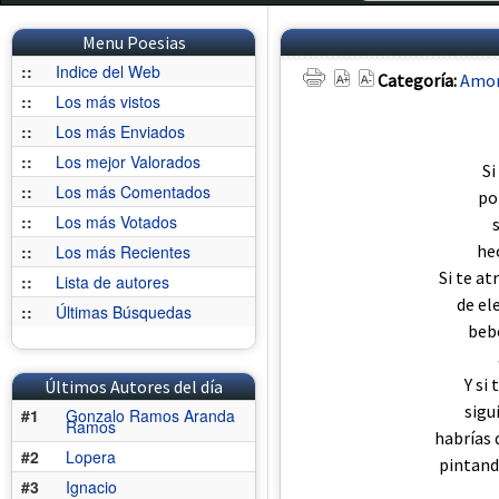
Menu Poesias
::
Indice del Web
Categoría:
Amo
::
Los más vistos
::
Los más Enviados
::
Los mejor Valorados
Si
::
Los más Comentados
po
::
Los más Votados
he
::
Los más Recientes
Si te a
::
Lista de autores
de el
::
Últimas Búsquedas
bebe
Y si
Últimos Autores del día
sigu
#1
Gonzalo Ramos Aranda
Ramos
habrías 
#2
Lopera
pintand
#3
Ignacio