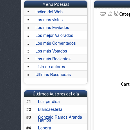
Menu Poesias
::
Indice del Web
Categ
::
Los más vistos
::
Los más Enviados
::
Los mejor Valorados
::
Los más Comentados
::
Los más Votados
::
Los más Recientes
::
Lista de autores
::
Últimas Búsquedas
Cart
Últimos Autores del día
#1
Luz perdida
#2
Biancaestella
#3
Gonzalo Ramos Aranda
Ramos
#4
Lopera