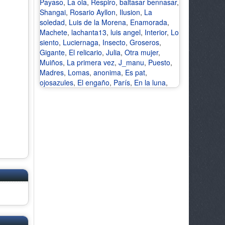
Payaso
,
La ola
,
Respiro
,
baltasar bennasar
,
Shangai
,
Rosario Ayllon
,
Ilusion
,
La
soledad
,
Luis de la Morena
,
Enamorada
,
Machete
,
lachanta13
,
luis angel
,
Interior
,
Lo
siento
,
Luciernaga
,
Insecto
,
Groseros
,
Gigante
,
El relicario
,
Julia
,
Otra mujer
,
Muiños
,
La primera vez
,
J_manu
,
Puesto
,
Madres
,
Lomas
,
anonima
,
Es pat
,
ojosazules
,
El engaño
,
París
,
En la luna
,