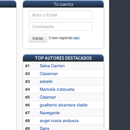
Tu cuenta
Iniciar
O bien regístrate
aquí.
TOP AUTORES DESTACADOS
#1
Salva Carrion
#2
Classman
#3
edcelin
#4
Maricela zubicueta.
#5
Clasman
#6
gualberto alcantara olalde
#7
Navegante
#8
angel maria andueza
#9
Dany