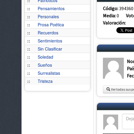
::
Patrióticos
Código:
394360
::
Pensamientos
Media:
0
Vot
::
Personales
Valoración:
::
Prosa Poética
::
Recuerdos
::
Sentimientos
::
Sin Clasificar
::
Soledad
No
::
Sueños
Paí
::
Surrealistas
Fec
::
Tristeza
Ver todas sus p