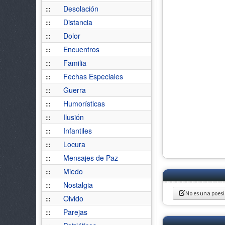
::
Desolación
::
Distancia
::
Dolor
::
Encuentros
::
Familia
::
Fechas Especiales
::
Guerra
::
Humorísticas
::
Ilusión
::
Infantiles
::
Locura
::
Mensajes de Paz
::
Miedo
::
Nostalgia
No es una poes
::
Olvido
::
Parejas