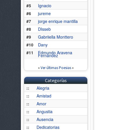
#5
Ignacio
#6
jureme
#7
jorge enrique mantilla
#8
DIsseb
#9
Gabriiella Monttero
#10
Dany
#11
Edmundo Aravena
Fernández
«
Ver últimas Poesias
»
Categorías
::
Alegria
::
Amistad
::
Amor
::
Angustia
::
Ausencia
::
Dedicatorias