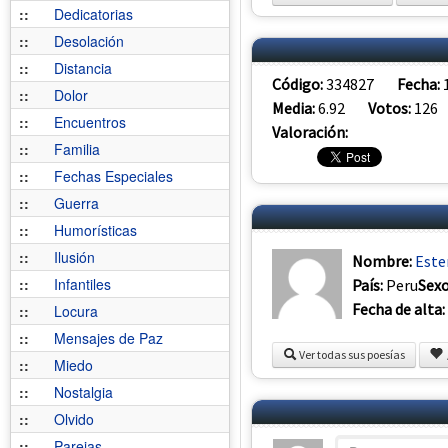
::
Dedicatorias
::
Desolación
::
Distancia
Código:
334827
Fecha:
::
Dolor
Media:
6.92
Votos:
126
::
Encuentros
Valoración:
::
Familia
::
Fechas Especiales
::
Guerra
::
Humorísticas
::
Ilusión
Nombre:
Este
::
Infantiles
País:
Peru
Sex
Fecha de alta:
::
Locura
::
Mensajes de Paz
Ver todas sus poesías
::
Miedo
::
Nostalgia
::
Olvido
::
Parejas