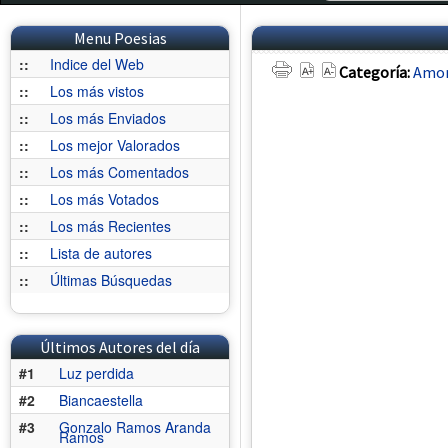
Menu Poesias
::
Indice del Web
Categoría:
Amo
::
Los más vistos
::
Los más Enviados
::
Los mejor Valorados
::
Los más Comentados
::
Los más Votados
::
Los más Recientes
::
Lista de autores
::
Últimas Búsquedas
Últimos Autores del día
#1
Luz perdida
#2
Biancaestella
#3
Gonzalo Ramos Aranda
Ramos