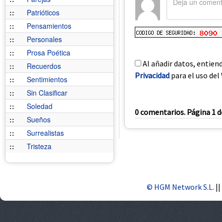
::
Patrióticos
::
Pensamientos
::
Personales
::
Prosa Poética
Al añadir datos, entien
::
Recuerdos
Privacidad
para el uso del 
::
Sentimientos
::
Sin Clasificar
::
Soledad
0 comentarios. Página 1 d
::
Sueños
::
Surrealistas
::
Tristeza
© HGM Network S.L.
||