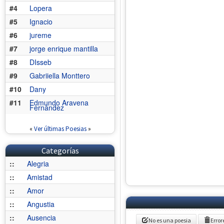
#4
Lopera
#5
Ignacio
#6
jureme
#7
jorge enrique mantilla
#8
DIsseb
#9
Gabriiella Monttero
#10
Dany
#11
Edmundo Aravena
Fernández
«
Ver últimas Poesias
»
Categorías
::
Alegria
::
Amistad
::
Amor
::
Angustia
::
Ausencia
No es una poesia
Error