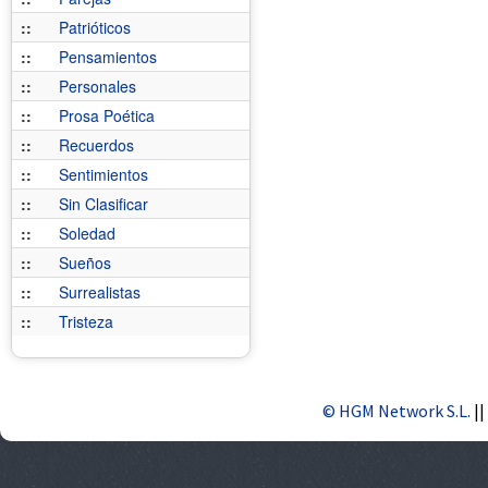
::
Patrióticos
::
Pensamientos
::
Personales
::
Prosa Poética
::
Recuerdos
::
Sentimientos
::
Sin Clasificar
::
Soledad
::
Sueños
::
Surrealistas
::
Tristeza
© HGM Network S.L.
||