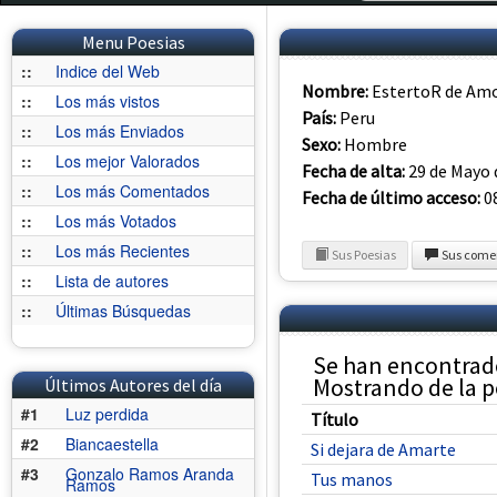
Menu Poesias
::
Indice del Web
Nombre:
EstertoR de Am
::
Los más vistos
País:
Peru
::
Los más Enviados
Sexo:
Hombre
::
Los mejor Valorados
Fecha de alta:
29 de Mayo 
::
Los más Comentados
Fecha de último acceso:
08
::
Los más Votados
::
Los más Recientes
Sus Poesias
Sus come
::
Lista de autores
::
Últimas Búsquedas
Se han encontrad
Mostrando de la po
Últimos Autores del día
#1
Luz perdida
Título
#2
Biancaestella
Si dejara de Amarte
#3
Gonzalo Ramos Aranda
Tus manos
Ramos