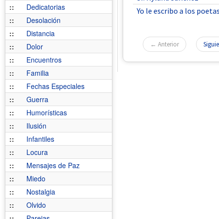
::
Dedicatorias
Yo le escribo a los poetas
::
Desolación
::
Distancia
← Anterior
Sigui
::
Dolor
::
Encuentros
::
Familia
::
Fechas Especiales
::
Guerra
::
Humorísticas
::
Ilusión
::
Infantiles
::
Locura
::
Mensajes de Paz
::
Miedo
::
Nostalgia
::
Olvido
::
Parejas