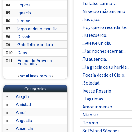
Tu falso cariño-...
#4
Lopera
Mi verso más anciano
#5
Ignacio
.Tus ojos.
#6
jureme
Hoy quiero recordarte.
#7
jorge enrique mantilla
.Tu recuerdo.
#8
DIsseb
...vuelve un día.
#9
Gabriiella Monttero
...las noches eternas...
#10
Dany
.Tu ausencia.
#11
Edmundo Aravena
Fernández
...la gracia de tu herida...
Poesía desde el Cielo.
«
Ver últimas Poesias
»
.Soledad.
Categorías
Ivette Rosario
::
Alegria
...lágrimas...
::
Amistad
Amor inmenso.
::
Amor
Mientes.
::
Angustia
.Te Amo...
::
Ausencia
Sr. Ryland Sánchez