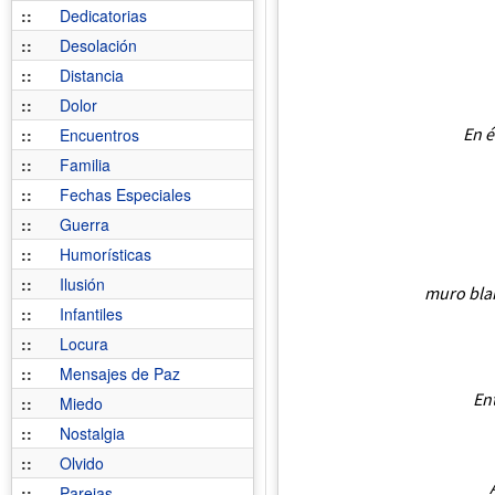
::
Dedicatorias
::
Desolación
::
Distancia
::
Dolor
En é
::
Encuentros
::
Familia
::
Fechas Especiales
::
Guerra
::
Humorísticas
::
Ilusión
muro blan
::
Infantiles
::
Locura
::
Mensajes de Paz
Ent
::
Miedo
::
Nostalgia
::
Olvido
::
Parejas