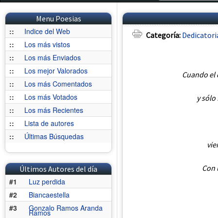
Menu Poesias
::
Indice del Web
Categoría:
Dedicatori
::
Los más vistos
::
Los más Enviados
::
Los mejor Valorados
Cuando el 
::
Los más Comentados
::
Los más Votados
y sólo
::
Los más Recientes
::
Lista de autores
::
Últimas Búsquedas
vie
Con 
Últimos Autores del día
#1
Luz perdida
#2
Biancaestella
#3
Gonzalo Ramos Aranda
Ramos