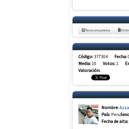
No es una poesia
Error
Código:
377304
Fecha:
Media:
10
Votos:
1
E
Valoración:
Nombre:
Azza
País:
Peru
Sex
Fecha de alta: