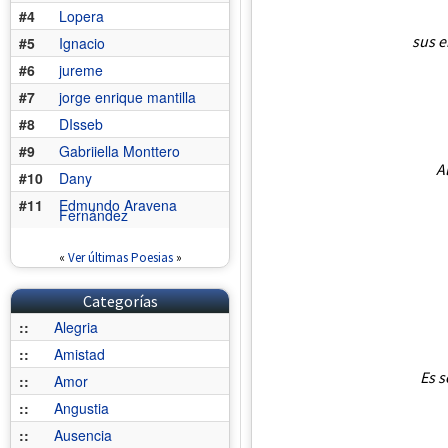
#4
Lopera
sus e
#5
Ignacio
#6
jureme
#7
jorge enrique mantilla
#8
DIsseb
#9
Gabriiella Monttero
A
#10
Dany
#11
Edmundo Aravena
Fernández
«
Ver últimas Poesias
»
Categorías
::
Alegria
::
Amistad
Es s
::
Amor
::
Angustia
::
Ausencia