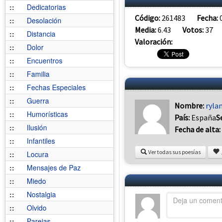
::
Dedicatorias
Código:
261483
Fecha:
::
Desolación
Media:
6.43
Votos:
37
::
Distancia
Valoración:
::
Dolor
::
Encuentros
::
Familia
::
Fechas Especiales
::
Guerra
Nombre:
ryla
::
Humorísticas
País:
España
S
::
Ilusión
Fecha de alta:
::
Infantiles
Ver todas sus poesías
::
Locura
::
Mensajes de Paz
::
Miedo
::
Nostalgia
::
Olvido
::
Parejas