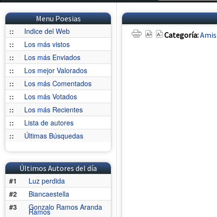
Menu Poesias
::
Indice del Web
Categoría:
Amis
::
Los más vistos
::
Los más Enviados
::
Los mejor Valorados
::
Los más Comentados
::
Los más Votados
::
Los más Recientes
::
Lista de autores
::
Últimas Búsquedas
Últimos Autores del día
#1
Luz perdida
#2
Biancaestella
#3
Gonzalo Ramos Aranda
Ramos