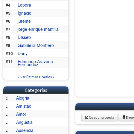
#4
Lopera
#5
Ignacio
#6
jureme
#7
jorge enrique mantilla
#8
DIsseb
#9
Gabriiella Monttero
#10
Dany
#11
Edmundo Aravena
Fernández
«
Ver últimas Poesias
»
Categorías
::
Alegria
::
Amistad
::
Amor
No es una poesia
Error
::
Angustia
::
Ausencia