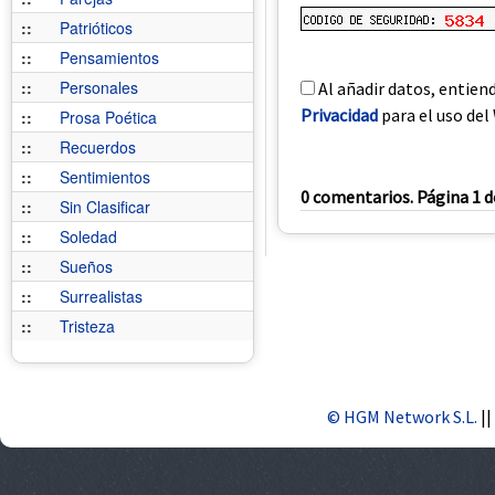
::
Patrióticos
::
Pensamientos
::
Personales
Al añadir datos, entien
Privacidad
para el uso del 
::
Prosa Poética
::
Recuerdos
::
Sentimientos
0 comentarios. Página 1 d
::
Sin Clasificar
::
Soledad
::
Sueños
::
Surrealistas
::
Tristeza
© HGM Network S.L.
||