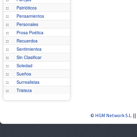
::
Patrióticos
::
Pensamientos
::
Personales
::
Prosa Poética
::
Recuerdos
::
Sentimientos
::
Sin Clasificar
::
Soledad
::
Sueños
::
Surrealistas
::
Tristeza
© HGM Network S.L.
||