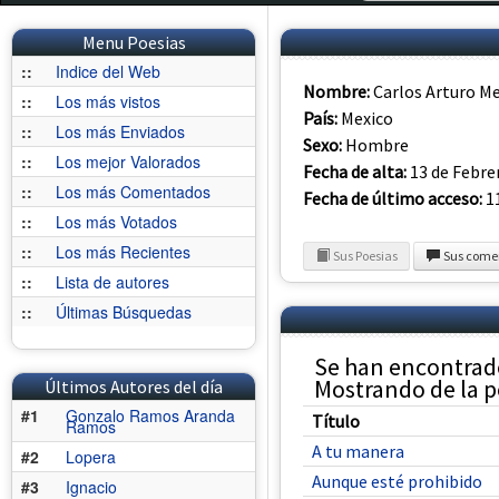
Menu Poesias
::
Indice del Web
Nombre:
Carlos Arturo M
::
Los más vistos
País:
Mexico
::
Los más Enviados
Sexo:
Hombre
::
Los mejor Valorados
Fecha de alta:
13 de Febre
::
Los más Comentados
Fecha de último acceso:
11
::
Los más Votados
::
Los más Recientes
Sus Poesias
Sus come
::
Lista de autores
::
Últimas Búsquedas
Se han encontrado
Mostrando de la po
Últimos Autores del día
#1
Gonzalo Ramos Aranda
Título
Ramos
A tu manera
#2
Lopera
Aunque esté prohibido
#3
Ignacio