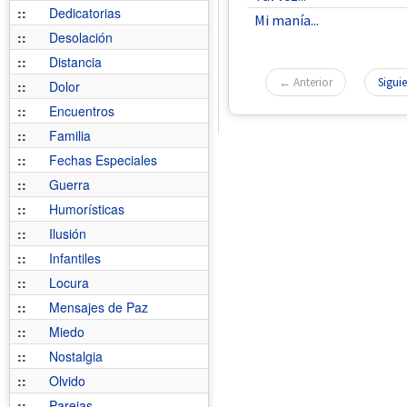
::
Dedicatorias
Mi manía...
::
Desolación
::
Distancia
← Anterior
Sigui
::
Dolor
::
Encuentros
::
Familia
::
Fechas Especiales
::
Guerra
::
Humorísticas
::
Ilusión
::
Infantiles
::
Locura
::
Mensajes de Paz
::
Miedo
::
Nostalgia
::
Olvido
::
Parejas