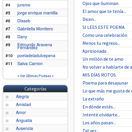
Ojos que iluminan
#4
jureme
El amor que te tenía...
#5
jorge enrique mantilla
Dicen...
#6
DIsseb
SI LEES ESTE POEMA
#7
Gabriiella Monttero
Como una celebración
#8
Dany
Menos tu regreso...
#9
Edmundo Aravena
Fernández
Aprisionada
#10
poetadeladulcepena
Un millón de te amo
#11
Salva Carrion
No volver a hablarte de a
MIS DÍAS ROTOS
«
Ver últimas Poesias
»
Poema para desayunar
Categorías
Lo que más me gusta de 
::
Alegria
La extraño
::
Amistad
En dónde estés...
::
Amor
Intenté olvidarte...
::
Angustia
Los años pasan...
::
Ausencia
Tal vez...