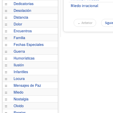
::
Dedicatorias
Miedo irracional
::
Desolación
::
Distancia
← Anterior
Sigui
::
Dolor
::
Encuentros
::
Familia
::
Fechas Especiales
::
Guerra
::
Humorísticas
::
Ilusión
::
Infantiles
::
Locura
::
Mensajes de Paz
::
Miedo
::
Nostalgia
::
Olvido
::
Parejas