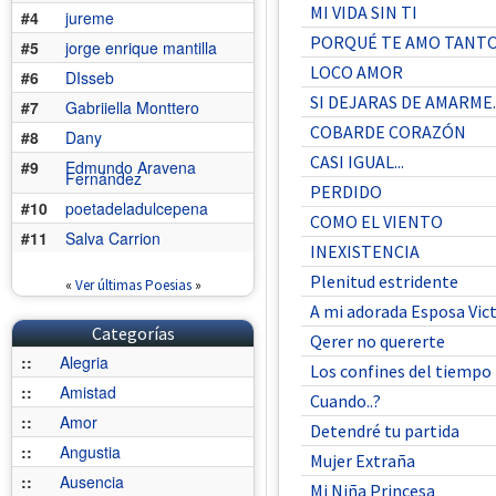
MI VIDA SIN TI
#4
jureme
PORQUÉ TE AMO TANT
#5
jorge enrique mantilla
LOCO AMOR
#6
DIsseb
SI DEJARAS DE AMARME..
#7
Gabriiella Monttero
COBARDE CORAZÓN
#8
Dany
CASI IGUAL...
#9
Edmundo Aravena
Fernández
PERDIDO
#10
poetadeladulcepena
COMO EL VIENTO
#11
Salva Carrion
INEXISTENCIA
Plenitud estridente
«
Ver últimas Poesias
»
A mi adorada Esposa Vict
Categorías
Qerer no quererte
::
Alegria
Los confines del tiempo
::
Amistad
Cuando..?
::
Amor
Detendré tu partida
::
Angustia
Mujer Extraña
::
Ausencia
Mi Niña Princesa