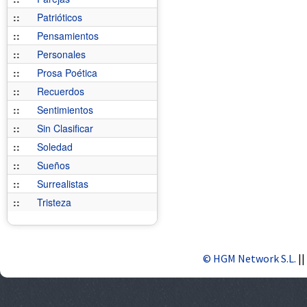
::
Patrióticos
::
Pensamientos
::
Personales
::
Prosa Poética
::
Recuerdos
::
Sentimientos
::
Sin Clasificar
::
Soledad
::
Sueños
::
Surrealistas
::
Tristeza
© HGM Network S.L.
||