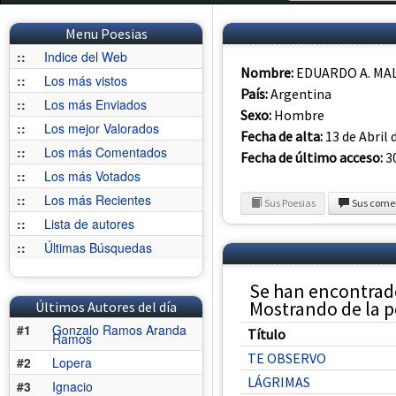
Menu Poesias
::
Indice del Web
Nombre:
EDUARDO A. M
::
Los más vistos
País:
Argentina
::
Los más Enviados
Sexo:
Hombre
::
Los mejor Valorados
Fecha de alta:
13 de Abril 
::
Los más Comentados
Fecha de último acceso:
30
::
Los más Votados
::
Los más Recientes
Sus Poesias
Sus come
::
Lista de autores
::
Últimas Búsquedas
Se han encontra
Mostrando de la po
Últimos Autores del día
#1
Gonzalo Ramos Aranda
Título
Ramos
TE OBSERVO
#2
Lopera
LÁGRIMAS
#3
Ignacio