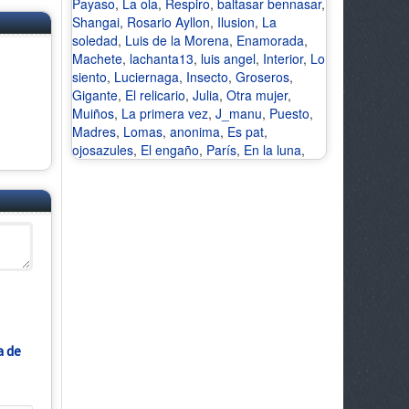
Payaso
,
La ola
,
Respiro
,
baltasar bennasar
,
Shangai
,
Rosario Ayllon
,
Ilusion
,
La
soledad
,
Luis de la Morena
,
Enamorada
,
Machete
,
lachanta13
,
luis angel
,
Interior
,
Lo
siento
,
Luciernaga
,
Insecto
,
Groseros
,
Gigante
,
El relicario
,
Julia
,
Otra mujer
,
Muiños
,
La primera vez
,
J_manu
,
Puesto
,
Madres
,
Lomas
,
anonima
,
Es pat
,
ojosazules
,
El engaño
,
París
,
En la luna
,
a de