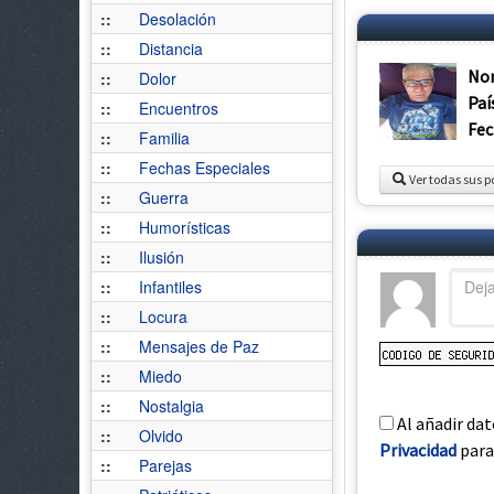
::
Desolación
::
Distancia
No
::
Dolor
Paí
::
Encuentros
Fec
::
Familia
::
Fechas Especiales
Ver todas sus p
::
Guerra
::
Humorísticas
::
Ilusión
::
Infantiles
::
Locura
::
Mensajes de Paz
::
Miedo
::
Nostalgia
Al añadir dat
::
Olvido
Privacidad
para 
::
Parejas