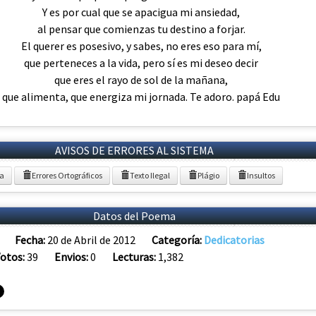
Y es por cual que se apacigua mi ansiedad,
al pensar que comienzas tu destino a forjar.
El querer es posesivo, y sabes, no eres eso para mí,
que perteneces a la vida, pero sí es mi deseo decir
que eres el rayo de sol de la mañana,
que alimenta, que energiza mi jornada. Te adoro. papá Edu
AVISOS DE ERRORES AL SISTEMA
ia
Errores Ortográficos
Texto Ilegal
Plágio
Insultos
Datos del Poema
Fecha:
20 de Abril de 2012
Categoría:
Dedicatorias
otos:
39
Envios:
0
Lecturas:
1,382