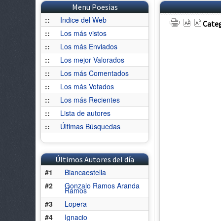
Menu Poesias
::
Indice del Web
Categ
::
Los más vistos
::
Los más Enviados
::
Los mejor Valorados
::
Los más Comentados
::
Los más Votados
::
Los más Recientes
::
Lista de autores
::
Últimas Búsquedas
Últimos Autores del día
#1
Biancaestella
#2
Gonzalo Ramos Aranda
Ramos
#3
Lopera
#4
Ignacio