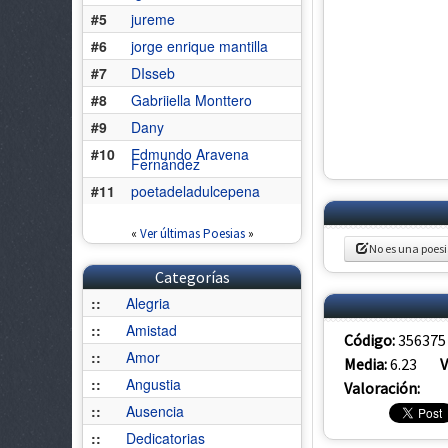
#5
jureme
#6
jorge enrique mantilla
#7
DIsseb
#8
Gabriiella Monttero
#9
Dany
#10
Edmundo Aravena
Fernández
#11
poetadeladulcepena
«
Ver últimas Poesias
»
No es una poes
Categorías
::
Alegria
::
Amistad
Código:
356375
::
Amor
Media:
6.23
V
::
Angustia
Valoración:
::
Ausencia
::
Dedicatorias