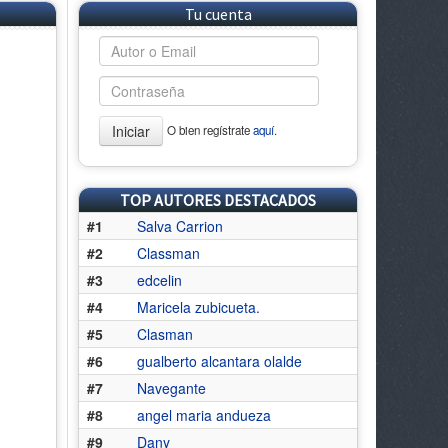
Tu cuenta
Iniciar
O bien regístrate
aquí.
TOP AUTORES DESTACADOS
#1
Salva Carrion
#2
Classman
#3
edcelin
#4
Maricela zubicueta.
#5
Clasman
#6
gualberto alcantara olalde
#7
Navegante
#8
angel maria andueza
#9
Dany