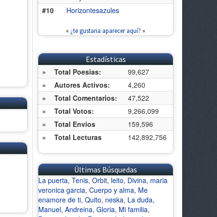
#10
Horizontesazules
«
¿te gustaria aparecer aquí?
»
Estadísticas
»
Total Poesias:
99,627
»
Autores Activos:
4,260
»
Total Comentarios:
47,522
»
Total Votos:
9,266,099
»
Total Envios
159,596
»
Total Lecturas
142,892,756
Últimas Búsquedas
La puerta
,
Tenis
,
Orbit
,
leito
,
Divina
,
maria
veronica garcia
,
Cuerpo y alma
,
Me
enamore de ti
,
Quito
,
neska
,
La duda
,
Manuel
,
Andreina
,
Gloria
,
Mi familia
,