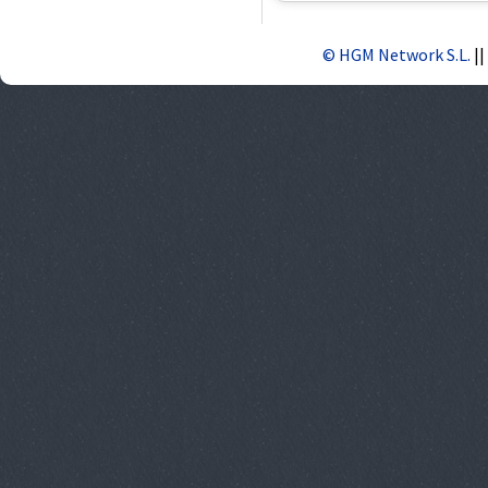
© HGM Network S.L.
||