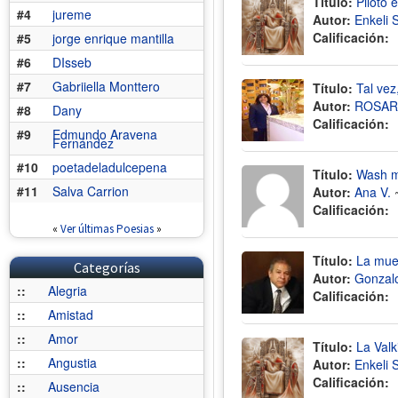
Título:
Piloto 
#4
jureme
Autor:
Enkeli 
Calificación:
#5
jorge enrique mantilla
#6
DIsseb
#7
Gabriiella Monttero
Título:
Tal vez
Autor:
ROSARI
#8
Dany
Calificación:
#9
Edmundo Aravena
Fernández
#10
poetadeladulcepena
Título:
Wash m
#11
Salva Carrion
Autor:
Ana V.
Calificación:
«
Ver últimas Poesias
»
Título:
La mue
Categorías
Autor:
Gonzal
::
Alegria
Calificación:
::
Amistad
::
Amor
Título:
La Valk
::
Angustia
Autor:
Enkeli 
Calificación:
::
Ausencia