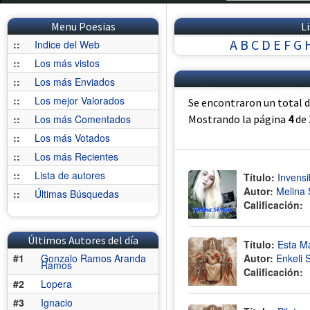
Menu Poesias
L
A
B
C
D
E
F
G
::
Indice del Web
::
Los más vistos
::
Los más Enviados
::
Los mejor Valorados
Se encontraron un total 
::
Los más Comentados
Mostrando la página
4
de
::
Los más Votados
::
Los más Recientes
::
Lista de autores
Título:
Invensi
Autor:
Melina 
::
Últimas Búsquedas
Calificación:
Últimos Autores del día
Título:
Esta M
#1
Gonzalo Ramos Aranda
Autor:
Enkeli 
Ramos
Calificación:
#2
Lopera
#3
Ignacio