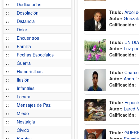
::
Dedicatorias
Título:
Árbol d
::
Desolación
Autor:
Gonzal
::
Distancia
Calificación:
::
Dolor
::
Encuentros
Título:
UN DÍ
::
Familia
Autor:
Luz per
::
Fechas Especiales
Calificación:
::
Guerra
::
Humorísticas
Título:
Charco
Autor:
Andrei
::
Ilusión
Calificación:
::
Infantiles
::
Locura
Título:
Espect
::
Mensajes de Paz
Autor:
Lared 
::
Miedo
Calificación:
::
Nostalgia
::
Olvido
Título:
GUERR
::
Parejas
Autor:
Ernesto