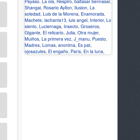
Payaso
,
La ola
,
Respiro
,
baltasar bennasar
,
Shangai
,
Rosario Ayllon
,
Ilusion
,
La
soledad
,
Luis de la Morena
,
Enamorada
,
Machete
,
lachanta13
,
luis angel
,
Interior
,
Lo
siento
,
Luciernaga
,
Insecto
,
Groseros
,
Gigante
,
El relicario
,
Julia
,
Otra mujer
,
Muiños
,
La primera vez
,
J_manu
,
Puesto
,
Madres
,
Lomas
,
anonima
,
Es pat
,
ojosazules
,
El engaño
,
París
,
En la luna
,