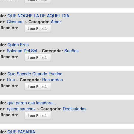
ulo:
QUE NOCHE LA DE AQUEL DIA
or:
Clasman
~
Categoría:
Amor
ificación:
Leer Poesía
ulo:
Quien Eres
or:
Soledad Del Sol
~
Categoría:
Sueños
ificación:
Leer Poesía
ulo:
Que Sucede Cuando Escribo
or:
Lina
~
Categoría:
Recuerdos
ificación:
Leer Poesía
ulo:
que paren esa lavadora...
or:
ryland sanchez
~
Categoría:
Dedicatorias
ificación:
Leer Poesía
ulo:
QUE PASARIA