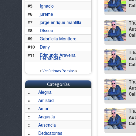
Cal
#5
Ignacio
#6
jureme
#7
jorge enrique mantilla
Tít
Aut
#8
DIsseb
Cal
#9
Gabriiella Monttero
#10
Dany
Tít
#11
Edmundo Aravena
Fernández
Aut
Cal
«
Ver últimas Poesias
»
Tít
Categorías
Aut
::
Alegria
Cal
::
Amistad
::
Amor
Tít
::
Angustia
Aut
Cal
::
Ausencia
::
Dedicatorias