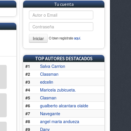
Tu cuenta
Iniciar
O bien regístrate
aquí.
TOP AUTORES DESTACADOS
#1
Salva Carrion
#2
Classman
#3
edcelin
#4
Maricela zubicueta.
#5
Clasman
#6
gualberto alcantara olalde
#7
Navegante
#8
angel maria andueza
#9
Dany