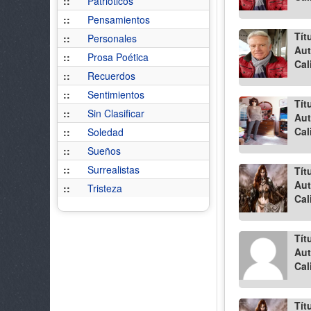
::
Patrióticos
::
Pensamientos
Tít
::
Personales
Aut
::
Prosa Poética
Cal
::
Recuerdos
::
Sentimientos
Tít
::
Sin Clasificar
Aut
Cal
::
Soledad
::
Sueños
::
Surrealistas
Tít
Aut
::
Tristeza
Cal
Tít
Aut
Cal
Tít