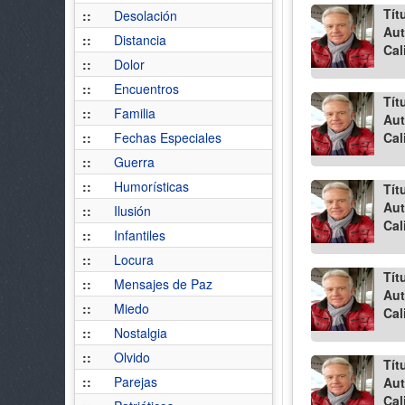
Tít
::
Desolación
Aut
::
Distancia
Cal
::
Dolor
::
Encuentros
Tít
::
Familia
Aut
::
Fechas Especiales
Cal
::
Guerra
::
Humorísticas
Tít
Aut
::
Ilusión
Cal
::
Infantiles
::
Locura
Tít
::
Mensajes de Paz
Aut
::
Miedo
Cal
::
Nostalgia
::
Olvido
Tít
::
Parejas
Aut
Cal