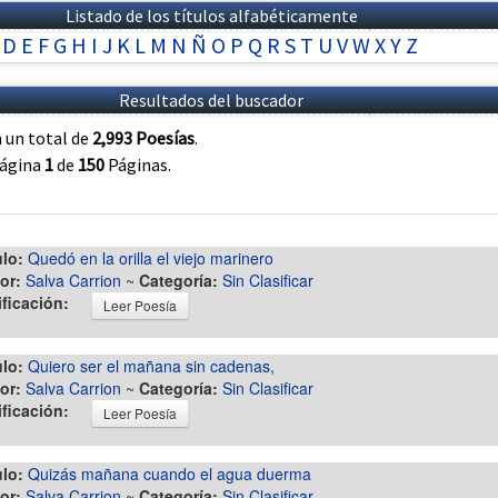
Listado de los títulos alfabéticamente
D
E
F
G
H
I
J
K
L
M
N
Ñ
O
P
Q
R
S
T
U
V
W
X
Y
Z
Resultados del buscador
 un total de
2,993 Poesías
.
página
1
de
150
Páginas.
ulo:
Quedó en la orilla el viejo marinero
or:
Salva Carrion
~
Categoría:
Sin Clasificar
ificación:
Leer Poesía
ulo:
Quiero ser el mañana sin cadenas,
or:
Salva Carrion
~
Categoría:
Sin Clasificar
ificación:
Leer Poesía
ulo:
Quizás mañana cuando el agua duerma
or:
Salva Carrion
~
Categoría:
Sin Clasificar