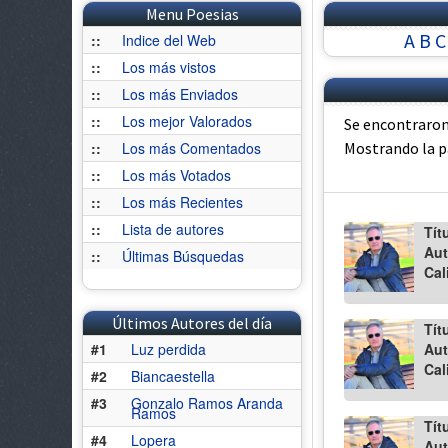
Menu Poesias
A
B
C
::
Indice del Web
::
Los más vistos
::
Los más Enviados
::
Los mejor Valorados
Se encontraron
::
Los más Comentados
Mostrando la 
::
Los más Votados
::
Los más Recientes
::
Lista de autores
Tít
Aut
::
Últimas Búsquedas
Cal
Últimos Autores del día
Tít
#1
Luz perdida
Aut
Cal
#2
Biancaestella
#3
Gonzalo Ramos Aranda
Ramos
Tít
#4
Lopera
Aut