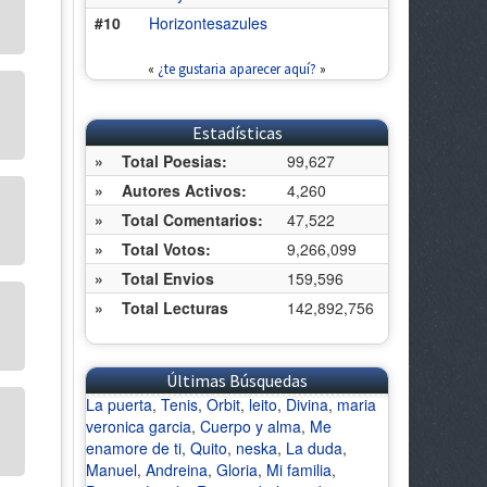
#10
Horizontesazules
«
¿te gustaria aparecer aquí?
»
Estadísticas
»
Total Poesias:
99,627
»
Autores Activos:
4,260
»
Total Comentarios:
47,522
»
Total Votos:
9,266,099
»
Total Envios
159,596
»
Total Lecturas
142,892,756
Últimas Búsquedas
La puerta
,
Tenis
,
Orbit
,
leito
,
Divina
,
maria
veronica garcia
,
Cuerpo y alma
,
Me
enamore de ti
,
Quito
,
neska
,
La duda
,
Manuel
,
Andreina
,
Gloria
,
Mi familia
,