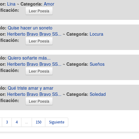
or:
Lina
~
Categoría:
Amor
ificación:
Leer Poesía
ulo:
Quise hacer un soneto
or:
Heriberto Bravo Bravo SS...
~
Categoría:
Locura
ificación:
Leer Poesía
ulo:
Quiero soñarte más...
or:
Heriberto Bravo Bravo SS...
~
Categoría:
Sueños
ificación:
Leer Poesía
ulo:
Qué triste amar y amar
or:
Heriberto Bravo Bravo SS...
~
Categoría:
Soledad
ificación:
Leer Poesía
3
4
...
150
Siguiente