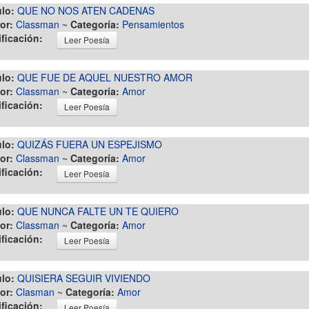
ulo:
QUE NO NOS ATEN CADENAS
or:
Classman
~
Categoría:
Pensamientos
ificación:
Leer Poesía
ulo:
QUE FUE DE AQUEL NUESTRO AMOR
or:
Classman
~
Categoría:
Amor
ificación:
Leer Poesía
ulo:
QUIZÁS FUERA UN ESPEJISMO
or:
Classman
~
Categoría:
Amor
ificación:
Leer Poesía
ulo:
QUE NUNCA FALTE UN TE QUIERO
or:
Classman
~
Categoría:
Amor
ificación:
Leer Poesía
ulo:
QUISIERA SEGUIR VIVIENDO
or:
Clasman
~
Categoría:
Amor
ificación:
Leer Poesía