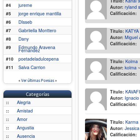
Título:
Kanal 
#4
jureme
Autor:
ryland 
Calificación:
#5
jorge enrique mantilla
#6
DIsseb
#7
Gabriiella Monttero
Título:
KATYA
Autor:
Miguel 
#8
Dany
Calificación:
#9
Edmundo Aravena
Fernández
#10
poetadeladulcepena
Título:
Kolma
#11
Salva Carrion
Autor:
kolma
Calificación:
«
Ver últimas Poesias
»
Título:
KAVAF
Categorías
Autor:
Ignacio
::
Alegria
Calificación:
::
Amistad
::
Amor
Título:
Karma
::
Angustia
Autor:
Jessica
Calificación:
::
Ausencia