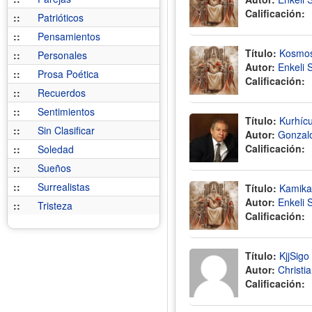
Calificación:
::
Patrióticos
::
Pensamientos
Título:
Kosmo
::
Personales
Autor:
Enkeli 
::
Prosa Poética
Calificación:
::
Recuerdos
::
Sentimientos
Título:
Kurhícu
::
Sin Clasificar
Autor:
Gonzal
Calificación:
::
Soledad
::
Sueños
::
Surrealistas
Título:
Kamika
Autor:
Enkeli 
::
Tristeza
Calificación:
Título:
KjjSigo
Autor:
Christi
Calificación: