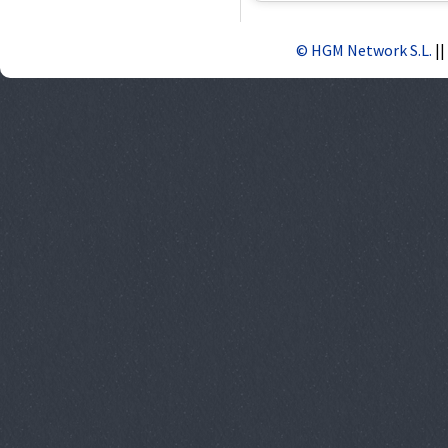
© HGM Network S.L.
||