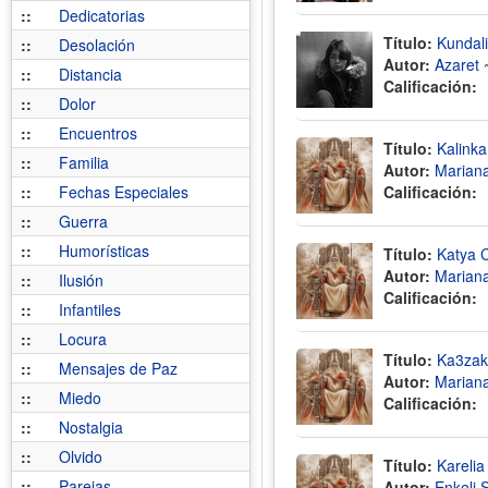
::
Dedicatorias
Título:
Kundal
::
Desolación
Autor:
Azaret
::
Distancia
Calificación:
::
Dolor
::
Encuentros
Título:
Kalinka
::
Familia
Autor:
Mariana
::
Fechas Especiales
Calificación:
::
Guerra
::
Humorísticas
Título:
Katya 
Autor:
Mariana
::
Ilusión
Calificación:
::
Infantiles
::
Locura
Título:
Ka3zak
::
Mensajes de Paz
Autor:
Mariana
::
Miedo
Calificación:
::
Nostalgia
::
Olvido
Título:
Karelia
::
Parejas
Autor:
Enkeli 