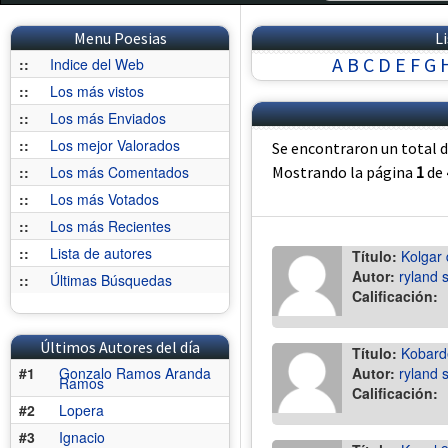
Menu Poesias
L
A
B
C
D
E
F
G
::
Indice del Web
::
Los más vistos
::
Los más Enviados
::
Los mejor Valorados
Se encontraron un total 
::
Los más Comentados
Mostrando la página
1
de
::
Los más Votados
::
Los más Recientes
::
Lista de autores
Título:
Kolgar 
Autor:
ryland 
::
Últimas Búsquedas
Calificación:
Últimos Autores del día
Título:
Kobard
#1
Gonzalo Ramos Aranda
Autor:
ryland 
Ramos
Calificación:
#2
Lopera
#3
Ignacio