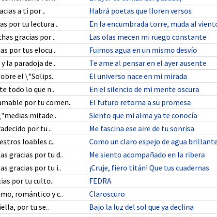
cias a ti por ..
Habrá poetas que lloren versos
 por tu lectura ..
En la encumbrada torre, muda al vient
has gracias por ..
Las olas mecen mi ruego constante
as por tus elocu..
Fuimos agua en un mismo desvío
y la paradoja de..
Te ame al pensar en el ayer ausente
bre el \"Solips..
El universo nace en mi mirada
te todo lo que n..
En el silencio de mi mente oscura
mable por tu comen..
El futuro retorna a su promesa
 \"medias mitade..
Siento que mi alma ya te conocía
adecido por tu ..
Me fascina ese aire de tu sonrisa
estros loables c..
Como un claro espejo de agua brillant
 gracias por tu d..
Me siento acompañado en la ribera
 gracias por tu i..
¡Cruje, fiero titán! Que tus cuadernas
ias por tu culto..
FEDRA
mo, romántico y c..
Claroscuro
ella, por tu se..
Bajo la luz del sol que ya declina