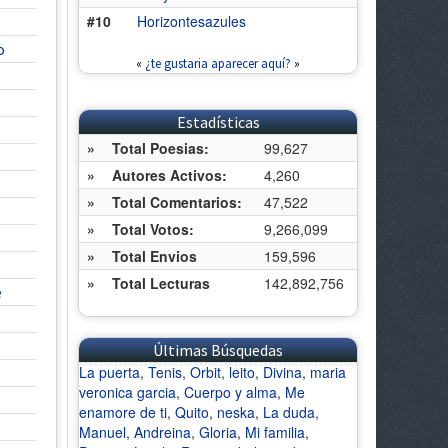
#10
Horizontesazules
o
«
¿te gustaria aparecer aquí?
»
Estadísticas
»
Total Poesias:
99,627
»
Autores Activos:
4,260
»
Total Comentarios:
47,522
»
Total Votos:
9,266,099
»
Total Envios
159,596
»
Total Lecturas
142,892,756
e
Últimas Búsquedas
La puerta
,
Tenis
,
Orbit
,
leito
,
Divina
,
maria
veronica garcia
,
Cuerpo y alma
,
Me
enamore de ti
,
Quito
,
neska
,
La duda
,
Manuel
,
Andreina
,
Gloria
,
Mi familia
,