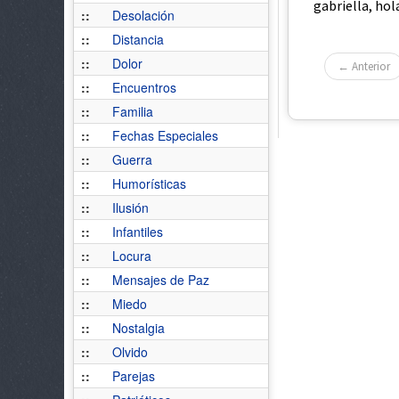
gabriella, hola
::
Desolación
::
Distancia
::
Dolor
← Anterior
::
Encuentros
::
Familia
::
Fechas Especiales
::
Guerra
::
Humorísticas
::
Ilusión
::
Infantiles
::
Locura
::
Mensajes de Paz
::
Miedo
::
Nostalgia
::
Olvido
::
Parejas