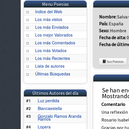
Menu Poesias
::
Indice del Web
Nombre:
Salva
::
Los más vistos
País:
España
::
Los más Enviados
Sexo:
Hombre
::
Los mejor Valorados
Fecha de alta:
0
::
Los más Comentados
Fecha de últim
::
Los más Votados
::
Los más Recientes
Sus Poesias
::
Lista de autores
::
Últimas Búsquedas
Se han en
Últimos Autores del día
Mostrando
#1
Luz perdida
Comentario
#2
Biancaestella
Una reflexión f
#3
Gonzalo Ramos Aranda
Ramos
Rosario Isabel
#4
Lopera
Gracias por tu