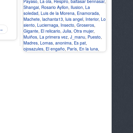
Payaso
,
La ola
,
Respiro
,
baltasar bennasar
,
Shangai
,
Rosario Ayllon
,
Ilusion
,
La
soledad
,
Luis de la Morena
,
Enamorada
,
Machete
,
lachanta13
,
luis angel
,
Interior
,
Lo
siento
,
Luciernaga
,
Insecto
,
Groseros
,
 →
Gigante
,
El relicario
,
Julia
,
Otra mujer
,
Muiños
,
La primera vez
,
J_manu
,
Puesto
,
Madres
,
Lomas
,
anonima
,
Es pat
,
ojosazules
,
El engaño
,
París
,
En la luna
,