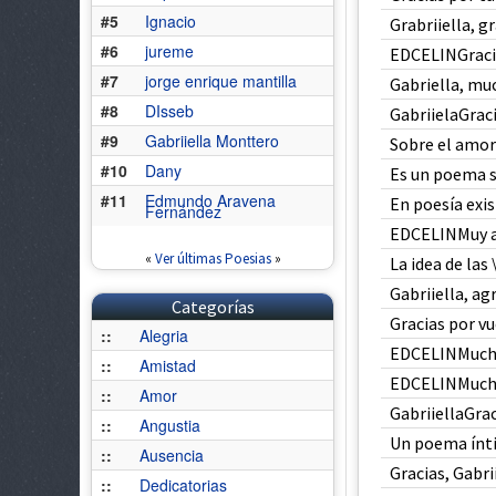
#5
Ignacio
Grabriiella, gra
#6
jureme
EDCELINGracias
#7
jorge enrique mantilla
Gabriella, muc
#8
DIsseb
GabriielaGraci
#9
Gabriiella Monttero
Sobre el amor 
#10
Dany
Es un poema so
#11
Edmundo Aravena
En poesía exis
Fernández
EDCELINMuy a
«
Ver últimas Poesias
»
La idea de las
Gabriiella, agr
Categorías
Gracias por vu
::
Alegria
EDCELINMuchas
::
Amistad
EDCELINMuchas
::
Amor
GabriiellaGrac
::
Angustia
Un poema ínti
::
Ausencia
Gracias, Gabrii
::
Dedicatorias