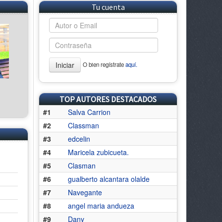
Tu cuenta
Iniciar
O bien regístrate
aquí.
TOP AUTORES DESTACADOS
#1
Salva Carrion
#2
Classman
#3
edcelin
#4
Maricela zubicueta.
#5
Clasman
#6
gualberto alcantara olalde
#7
Navegante
#8
angel maria andueza
#9
Dany