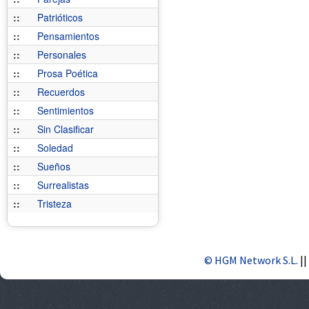
::
Patrióticos
::
Pensamientos
::
Personales
::
Prosa Poética
::
Recuerdos
::
Sentimientos
::
Sin Clasificar
::
Soledad
::
Sueños
::
Surrealistas
::
Tristeza
© HGM Network S.L.
||