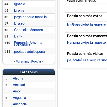
Valoración media:
#4
Ignacio
#5
jureme
Poesia con más votos
#6
jorge enrique mantilla
#7
DIsseb
Mañana viviré la muerte
#8
Gabriiella Monttero
Poesia con más comenta
#9
Dany
Mañana viviré la muerte
#10
Edmundo Aravena
Fernández
#11
poetadeladulcepena
Poesia con más visitas
¡Se acabó el amor, cariñ
«
Ver últimas Poesias
»
Categorías
::
Alegria
::
Amistad
::
Amor
::
Angustia
::
Ausencia