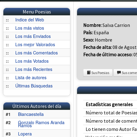
Menu Poesias
::
Indice del Web
Nombre:
Salva Carrion
::
Los más vistos
País:
España
::
Los más Enviados
Sexo:
Hombre
::
Los mejor Valorados
Fecha de alta:
08 de Agost
::
Los más Comentados
Fecha de último acceso:
05
::
Los más Votados
::
Los más Recientes
Sus Poesias
Sus come
::
Lista de autores
::
Últimas Búsquedas
Estadísticas generales
Últimos Autores del día
Número total de Poesias
#1
Biancaestella
Número total de coment
#2
Gonzalo Ramos Aranda
Ramos
Lo tienen como Autor Fa
#3
Lopera