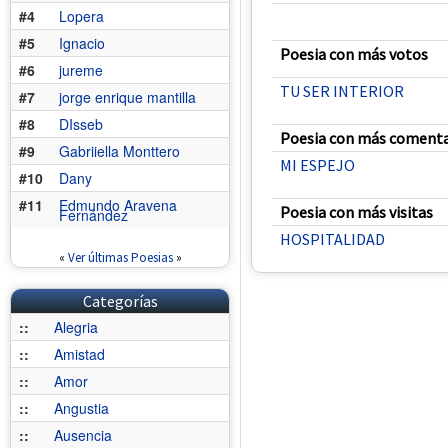
#4
Lopera
#5
Ignacio
Poesia con más votos
#6
jureme
TU SER INTERIOR
#7
jorge enrique mantilla
#8
DIsseb
Poesia con más comenta
#9
Gabriiella Monttero
MI ESPEJO
#10
Dany
#11
Edmundo Aravena
Poesia con más visitas
Fernández
HOSPITALIDAD
«
Ver últimas Poesias
»
Categorías
::
Alegria
::
Amistad
::
Amor
::
Angustia
::
Ausencia