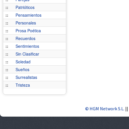
::
Patrióticos
::
Pensamientos
::
Personales
::
Prosa Poética
::
Recuerdos
::
Sentimientos
::
Sin Clasificar
::
Soledad
::
Sueños
::
Surrealistas
::
Tristeza
© HGM Network S.L.
||