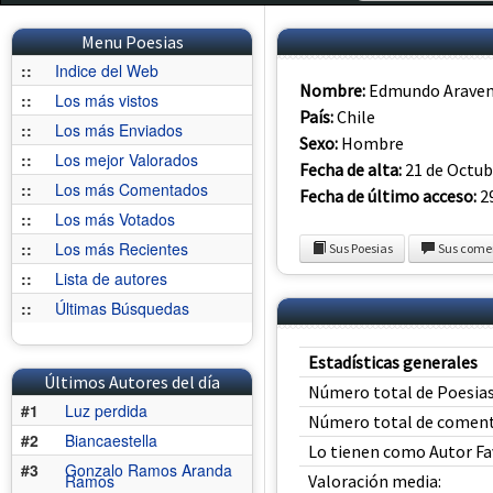
Menu Poesias
::
Indice del Web
Nombre:
Edmundo Araven
::
Los más vistos
País:
Chile
::
Los más Enviados
Sexo:
Hombre
::
Los mejor Valorados
Fecha de alta:
21 de Octub
::
Los más Comentados
Fecha de último acceso:
29
::
Los más Votados
::
Los más Recientes
Sus Poesias
Sus come
::
Lista de autores
::
Últimas Búsquedas
Estadísticas generales
Últimos Autores del día
Número total de Poesias
#1
Luz perdida
Número total de coment
#2
Biancaestella
Lo tienen como Autor Fa
#3
Gonzalo Ramos Aranda
Ramos
Valoración media: