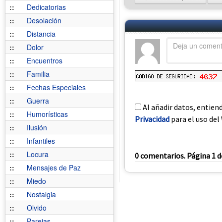
::
Dedicatorias
::
Desolación
::
Distancia
::
Dolor
::
Encuentros
::
Familia
::
Fechas Especiales
::
Guerra
Al añadir datos, entien
::
Humorísticas
Privacidad
para el uso del 
::
Ilusión
::
Infantiles
::
Locura
0 comentarios. Página 1 d
::
Mensajes de Paz
::
Miedo
::
Nostalgia
::
Olvido
::
Parejas