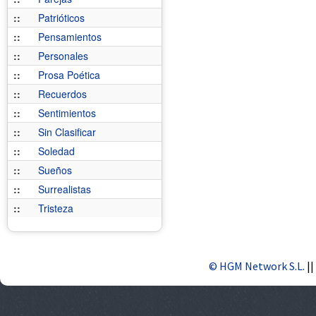
::
Patrióticos
::
Pensamientos
::
Personales
::
Prosa Poética
::
Recuerdos
::
Sentimientos
::
Sin Clasificar
::
Soledad
::
Sueños
::
Surrealistas
::
Tristeza
© HGM Network S.L.
||