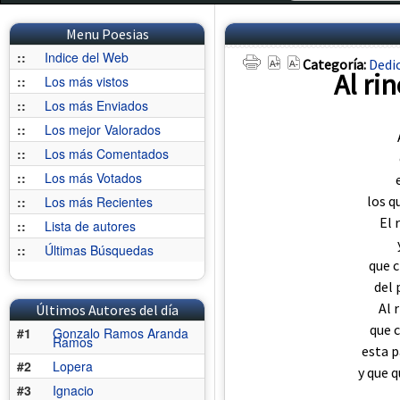
Menu Poesias
::
Indice del Web
Categoría:
Dedi
Al rin
::
Los más vistos
::
Los más Enviados
::
Los mejor Valorados
::
Los más Comentados
::
Los más Votados
los q
::
Los más Recientes
El 
::
Lista de autores
::
Últimas Búsquedas
que 
del 
Al 
Últimos Autores del día
que 
#1
Gonzalo Ramos Aranda
Ramos
esta p
#2
Lopera
y que q
#3
Ignacio