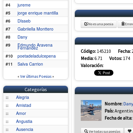
#4
jureme
#5
jorge enrique mantilla
#6
DIsseb
No es una poesia
Error
#7
Gabriiella Monttero
#8
Dany
#9
Edmundo Aravena
Fernández
Código:
145210
Fecha:
#10
poetadeladulcepena
Media:
6.71
Votos:
174
#11
Salva Carrion
Valoración:
«
Ver últimas Poesias
»
Categorías
::
Alegria
Nombre:
Dan
::
Amistad
País:
Argentin
::
Amor
Fecha de alta:
::
Angustia
::
Ausencia
Ver todas sus poesías