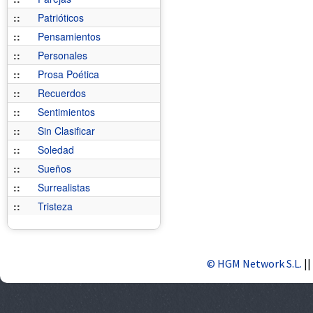
::
Patrióticos
::
Pensamientos
::
Personales
::
Prosa Poética
::
Recuerdos
::
Sentimientos
::
Sin Clasificar
::
Soledad
::
Sueños
::
Surrealistas
::
Tristeza
© HGM Network S.L.
||