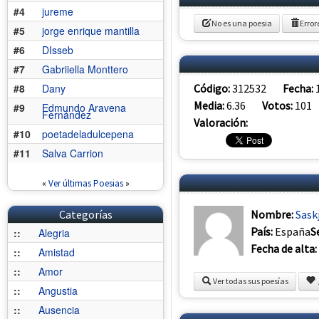
#4
jureme
No es una poesia
Error
#5
jorge enrique mantilla
#6
DIsseb
#7
Gabriiella Monttero
Código:
312532
Fecha:
#8
Dany
Media:
6.36
Votos:
101
#9
Edmundo Aravena
Fernández
Valoración:
#10
poetadeladulcepena
#11
Salva Carrion
«
Ver últimas Poesias
»
Nombre:
Sask
Categorías
País:
España
S
::
Alegria
Fecha de alta:
::
Amistad
::
Amor
Ver todas sus poesías
::
Angustia
::
Ausencia