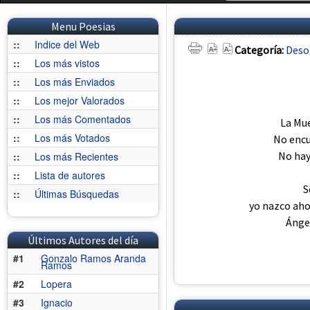
Menu Poesias
::
Indice del Web
Categoría:
Deso
::
Los más vistos
::
Los más Enviados
::
Los mejor Valorados
::
Los más Comentados
La Mue
::
Los más Votados
No encu
No hay
::
Los más Recientes
::
Lista de autores
S
::
Últimas Búsquedas
yo nazco aho
Ángel
Últimos Autores del día
#1
Gonzalo Ramos Aranda
Ramos
#2
Lopera
#3
Ignacio