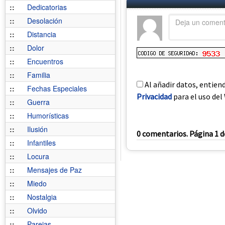
::
Dedicatorias
::
Desolación
::
Distancia
::
Dolor
::
Encuentros
::
Familia
Al añadir datos, entien
::
Fechas Especiales
Privacidad
para el uso del 
::
Guerra
::
Humorísticas
::
Ilusión
0 comentarios. Página 1 d
::
Infantiles
::
Locura
::
Mensajes de Paz
::
Miedo
::
Nostalgia
::
Olvido
::
Parejas