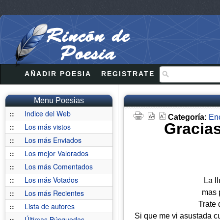
AÑADIR POESIA
REGISTRATE
Menu Poesias
::
Indice del Web
Categoría:
En
Gracias
::
Los más vistos
::
Los más Enviados
::
Los mejor Valorados
::
Los más Comentados
::
Los más Votados
La l
mas p
::
Los más Recientes
Trate 
::
Lista de autores
Si que me vi asustada c
::
Últimas Búsquedas