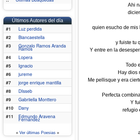
Ahi n
dicie
Últimos Autores del día
quien esucho de mis 
#1
Luz perdida
#2
Biancaestella
y fuiste tu
#3
Gonzalo Ramos Aranda
Ramos
Y entre en la desesper
#4
Lopera
Todo e
#5
Ignacio
Hay dios 
#6
jureme
Me pellisque y era ciert
#7
jorge enrique mantilla
#8
DIsseb
Perfecta combinac
#9
Gabriiella Monttero
Y fu
#10
Dany
refugio 
#11
Edmundo Aravena
Fernández
«
Ver últimas Poesias
»