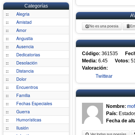
Categorías
::
Alegria
A
::
Amistad
No es una poesia
Er
::
Amor
::
Angustia
::
Ausencia
Código:
361535
Fec
::
Dedicatorias
Media:
6.45
Votos:
5
::
Desolación
Valoración:
::
Distancia
Twittear
::
Dolor
::
Encuentros
::
Familia
::
Fechas Especiales
Nombre:
mo
::
Guerra
País:
Estado
::
Humorísticas
Fecha de alt
::
Ilusión
Ver todas sus poesías