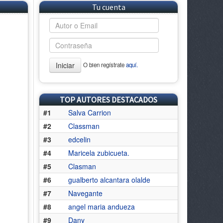
Tu cuenta
Iniciar
O bien regístrate
aquí.
TOP AUTORES DESTACADOS
#1
Salva Carrion
#2
Classman
#3
edcelin
#4
Maricela zubicueta.
#5
Clasman
#6
gualberto alcantara olalde
#7
Navegante
#8
angel maria andueza
#9
Dany