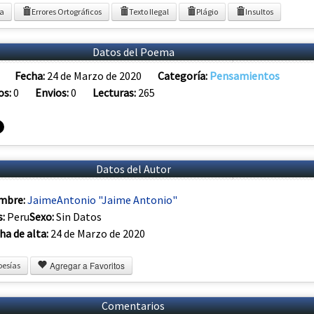
ia
Errores Ortográficos
Texto Ilegal
Plágio
Insultos
Datos del Poema
Fecha:
24 de Marzo de 2020
Categoría:
Pensamientos
os:
0
Envios:
0
Lecturas:
265
Datos del Autor
mbre:
JaimeAntonio "Jaime Antonio"
s:
Peru
Sexo:
Sin Datos
ha de alta:
24 de Marzo de 2020
Agregar a Favoritos
oesías
Comentarios