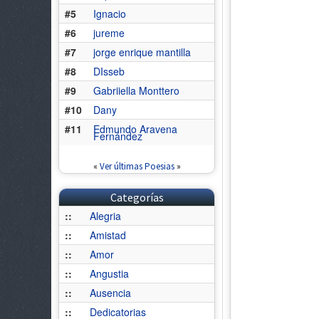
#5
Ignacio
#6
jureme
#7
jorge enrique mantilla
#8
DIsseb
#9
Gabriiella Monttero
#10
Dany
#11
Edmundo Aravena
Fernández
«
Ver últimas Poesias
»
Categorías
::
Alegria
::
Amistad
::
Amor
::
Angustia
::
Ausencia
::
Dedicatorias