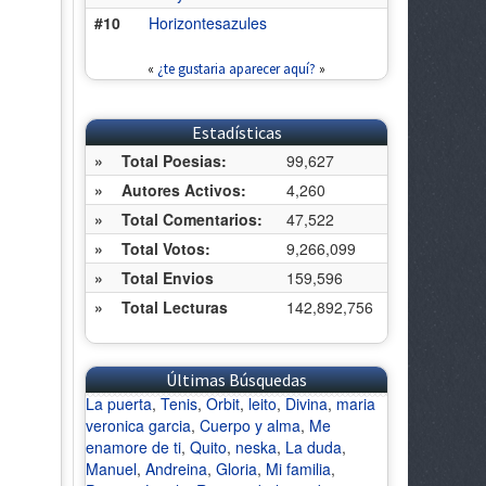
#10
Horizontesazules
«
¿te gustaria aparecer aquí?
»
Estadísticas
»
Total Poesias:
99,627
»
Autores Activos:
4,260
»
Total Comentarios:
47,522
»
Total Votos:
9,266,099
»
Total Envios
159,596
»
Total Lecturas
142,892,756
Últimas Búsquedas
La puerta
,
Tenis
,
Orbit
,
leito
,
Divina
,
maria
veronica garcia
,
Cuerpo y alma
,
Me
enamore de ti
,
Quito
,
neska
,
La duda
,
Manuel
,
Andreina
,
Gloria
,
Mi familia
,