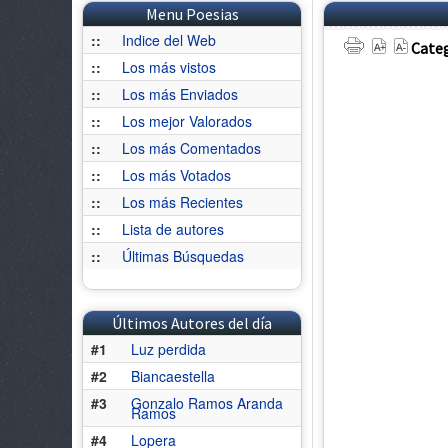
Menu Poesias
::
Indice del Web
Categ
::
Los más vistos
::
Los más Enviados
::
Los mejor Valorados
::
Los más Comentados
::
Los más Votados
::
Los más Recientes
::
Lista de autores
::
Últimas Búsquedas
Últimos Autores del día
#1
Luz perdida
#2
Biancaestella
#3
Gonzalo Ramos Aranda
Ramos
#4
Lopera