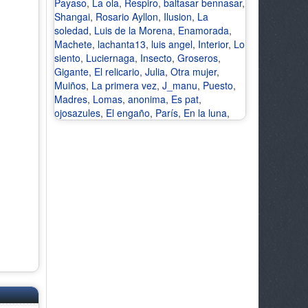
Payaso
,
La ola
,
Respiro
,
baltasar bennasar
,
Shangai
,
Rosario Ayllon
,
Ilusion
,
La
soledad
,
Luis de la Morena
,
Enamorada
,
Machete
,
lachanta13
,
luis angel
,
Interior
,
Lo
siento
,
Luciernaga
,
Insecto
,
Groseros
,
Gigante
,
El relicario
,
Julia
,
Otra mujer
,
Muiños
,
La primera vez
,
J_manu
,
Puesto
,
Madres
,
Lomas
,
anonima
,
Es pat
,
ojosazules
,
El engaño
,
París
,
En la luna
,