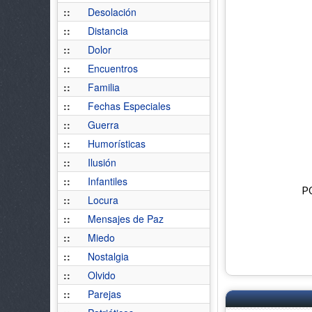
::
Desolación
::
Distancia
::
Dolor
::
Encuentros
::
Familia
::
Fechas Especiales
::
Guerra
::
Humorísticas
::
Ilusión
::
Infantiles
P
::
Locura
::
Mensajes de Paz
::
Miedo
::
Nostalgia
::
Olvido
::
Parejas