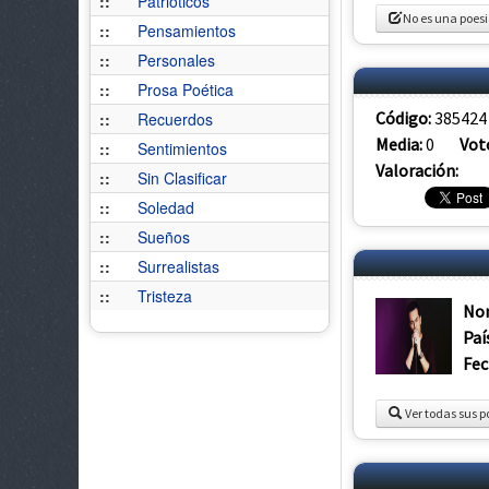
::
Patrióticos
No es una poes
::
Pensamientos
::
Personales
::
Prosa Poética
Código:
385424
::
Recuerdos
Media:
0
Vot
::
Sentimientos
Valoración:
::
Sin Clasificar
::
Soledad
::
Sueños
::
Surrealistas
::
Tristeza
No
Paí
Fec
Ver todas sus p