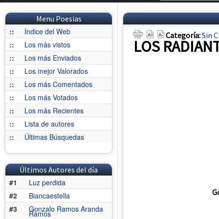
Menu Poesias
::
Indice del Web
Categoría:
Sin C
LOS RADIAN
::
Los más vistos
::
Los más Enviados
::
Los mejor Valorados
::
Los más Comentados
::
Los más Votados
::
Los más Recientes
::
Lista de autores
::
Últimas Búsquedas
Últimos Autores del día
#1
Luz perdida
Go
#2
Biancaestella
#3
Gonzalo Ramos Aranda
Ramos