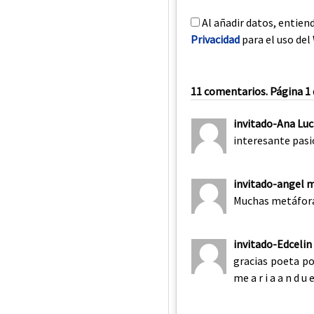
Al añadir datos, entien
Privacidad
para el uso del 
11 comentarios. Página 1 
invitado-Ana Luc
interesante pasi
invitado-angel 
Muchas metáfora
invitado-Edcelin
gracias poeta po
me a r i a a n d u e