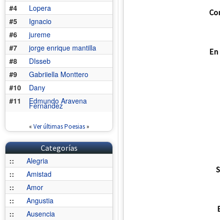
#4
Lopera
Con
#5
Ignacio
#6
jureme
#7
jorge enrique mantilla
En 
#8
DIsseb
#9
Gabriiella Monttero
#10
Dany
#11
Edmundo Aravena
Fernández
«
Ver últimas Poesias
»
Categorías
::
Alegria
S
::
Amistad
::
Amor
::
Angustia
E
::
Ausencia