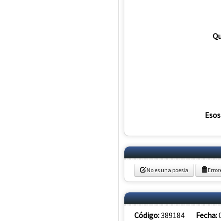
Qu
Esos
No es una poesia
Error
Código:
389184
Fecha: