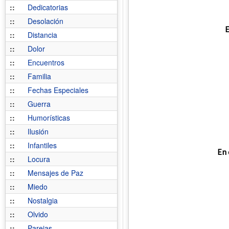
::
Dedicatorias
::
Desolación
E
::
Distancia
::
Dolor
::
Encuentros
::
Familia
::
Fechas Especiales
::
Guerra
::
Humorísticas
::
Ilusión
::
Infantiles
En 
::
Locura
::
Mensajes de Paz
::
Miedo
::
Nostalgia
::
Olvido
::
Parejas