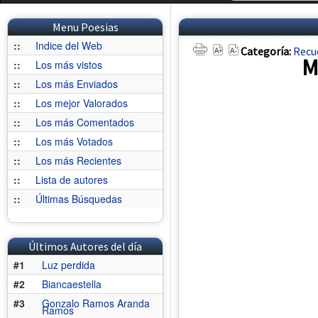
Menu Poesias
::
Indice del Web
Categoría:
Recu
M
::
Los más vistos
::
Los más Enviados
::
Los mejor Valorados
::
Los más Comentados
::
Los más Votados
::
Los más Recientes
::
Lista de autores
::
Últimas Búsquedas
Últimos Autores del día
#1
Luz perdida
#2
Biancaestella
#3
Gonzalo Ramos Aranda
Ramos