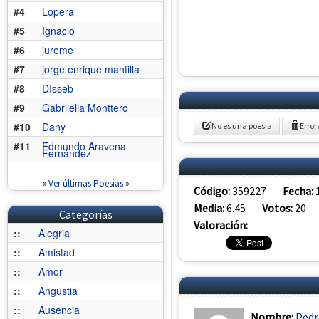
#4
Lopera
#5
Ignacio
#6
jureme
#7
jorge enrique mantilla
#8
DIsseb
#9
Gabriiella Monttero
#10
Dany
No es una poesia
Error
#11
Edmundo Aravena
Fernández
«
Ver últimas Poesias
»
Código:
359227
Fecha:
Media:
6.45
Votos:
20
Categorías
Valoración:
::
Alegria
::
Amistad
::
Amor
::
Angustia
::
Ausencia
Nombre:
Pedr