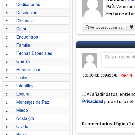
::
Dedicatorias
País:
Venezue
::
Desolación
Fecha de alta:
::
Distancia
Ver todas sus poesías
::
Dolor
::
Encuentros
::
Familia
::
Fechas Especiales
::
Guerra
::
Humorísticas
::
Ilusión
::
Infantiles
::
Locura
Al añadir datos, entien
Privacidad
para el uso del 
::
Mensajes de Paz
::
Miedo
::
Nostalgia
0 comentarios. Página 1 d
::
Olvido
::
Parejas