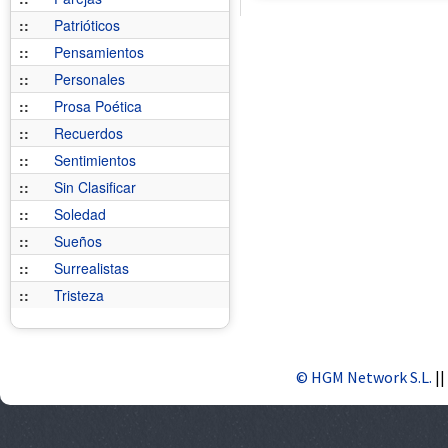
::
Patrióticos
::
Pensamientos
::
Personales
::
Prosa Poética
::
Recuerdos
::
Sentimientos
::
Sin Clasificar
::
Soledad
::
Sueños
::
Surrealistas
::
Tristeza
© HGM Network S.L.
||