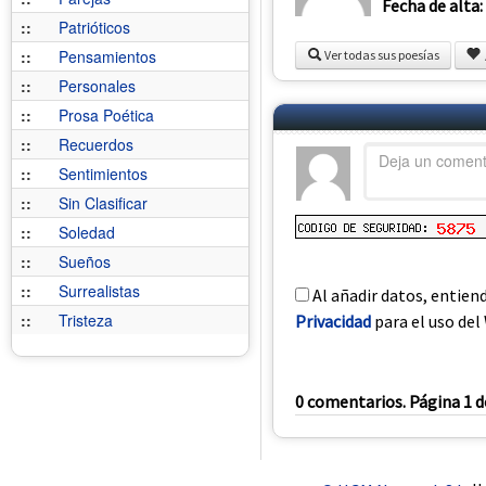
Fecha de alta:
::
Patrióticos
::
Pensamientos
Ver todas sus poesías
::
Personales
::
Prosa Poética
::
Recuerdos
::
Sentimientos
::
Sin Clasificar
::
Soledad
::
Sueños
::
Surrealistas
Al añadir datos, entien
::
Tristeza
Privacidad
para el uso del 
0 comentarios. Página 1 d