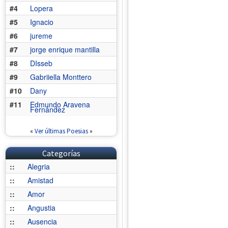
#4
Lopera
#5
Ignacio
#6
jureme
#7
jorge enrique mantilla
#8
DIsseb
#9
Gabriiella Monttero
#10
Dany
#11
Edmundo Aravena
Fernández
«
Ver últimas Poesias
»
Categorías
::
Alegria
::
Amistad
::
Amor
::
Angustia
::
Ausencia