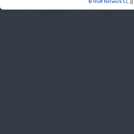
© HGM Network S.L.
||