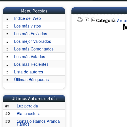
Menu Poesias
::
Indice del Web
Categoría:
Amo
M
::
Los más vistos
::
Los más Enviados
::
Los mejor Valorados
::
Los más Comentados
::
Los más Votados
::
Los más Recientes
::
Lista de autores
::
Últimas Búsquedas
Últimos Autores del día
#1
Luz perdida
#2
Biancaestella
#3
Gonzalo Ramos Aranda
Ramos