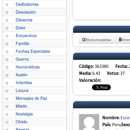
::
Dedicatorias
::
Desolación
::
Distancia
::
Dolor
::
Encuentros
No es una poesia
Error
::
Familia
::
Fechas Especiales
::
Guerra
Código:
363380
Fecha:
::
Humorísticas
Media:
6.43
Votos:
37
::
Ilusión
Valoración:
::
Infantiles
::
Locura
::
Mensajes de Paz
::
Miedo
::
Nostalgia
Nombre:
Este
::
Olvido
País:
Peru
Sex
::
Parejas