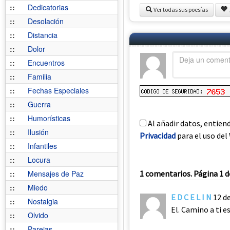
::
Dedicatorias
Ver todas sus poesías
::
Desolación
::
Distancia
::
Dolor
::
Encuentros
::
Familia
::
Fechas Especiales
::
Guerra
::
Humorísticas
Al añadir datos, entien
::
Ilusión
Privacidad
para el uso del 
::
Infantiles
::
Locura
::
Mensajes de Paz
1 comentarios. Página 1 d
::
Miedo
E D C E L I N
12 d
::
Nostalgia
El. Camino a ti 
::
Olvido
::
Parejas