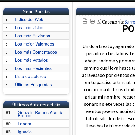
Menu Poesias
::
Indice del Web
Categoría:
Surre
PO
::
Los más vistos
::
Los más Enviados
::
Los mejor Valorados
Unido a ti estoy agarrado 
::
Los más Comentados
pecado en tus labios. 
::
Los más Votados
abajo, sodoma y gomorra
camino que lleva hasta t
::
Los más Recientes
atravesado por cientos de 
::
Lista de autores
en tu paraíso artificial.
::
Últimas Búsquedas
con aroma de lirios donde
gritar mí nombre. recuer
sonaron siete veces las 
Últimos Autores del día
vientos jóvenes. aquí es
#1
Gonzalo Ramos Aranda
Ramos
hilo desde donde te esc
#2
Lopera
lleva hasta tú morada 
#3
Ignacio