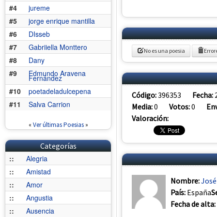
#4
jureme
#5
jorge enrique mantilla
#6
DIsseb
#7
Gabriiella Monttero
No es una poesia
Error
#8
Dany
#9
Edmundo Aravena
Fernández
#10
poetadeladulcepena
Código:
396353
Fecha:
#11
Salva Carrion
Media:
0
Votos:
0
Env
Valoración:
«
Ver últimas Poesias
»
Categorías
::
Alegria
::
Amistad
Nombre:
José
::
Amor
País:
España
S
::
Angustia
Fecha de alta:
::
Ausencia