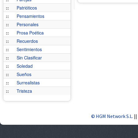
::
Patrióticos
::
Pensamientos
::
Personales
::
Prosa Poética
::
Recuerdos
::
Sentimientos
::
Sin Clasificar
::
Soledad
::
Sueños
::
Surrealistas
::
Tristeza
© HGM Network S.L.
||