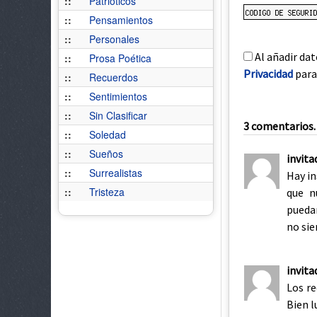
::
Patrióticos
::
Pensamientos
::
Personales
Al añadir dat
::
Prosa Poética
Privacidad
para 
::
Recuerdos
::
Sentimientos
::
Sin Clasificar
3 comentarios. 
::
Soledad
::
Sueños
invita
::
Surrealistas
Hay i
::
Tristeza
que n
pueda
no sie
invit
Los r
Bien l