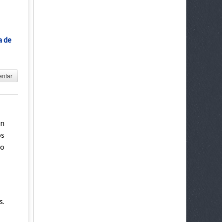
a de
ntar
en
os
po
s.