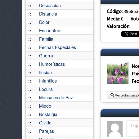
::
Desolación
Código:
396863
::
Distancia
Media:
0
Vot
::
Dolor
Valoración:
::
Encuentros
::
Familia
::
Fechas Especiales
::
Guerra
::
Humorísticas
No
::
Ilusión
Paí
::
Infantiles
Fec
::
Locura
Ver todas sus p
::
Mensajes de Paz
::
Miedo
::
Nostalgia
::
Olvido
::
Parejas