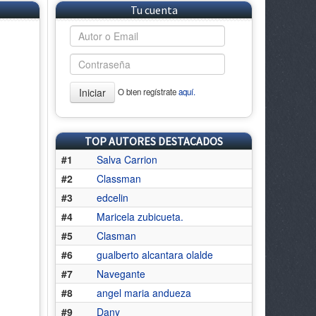
Tu cuenta
Iniciar
O bien regístrate
aquí.
TOP AUTORES DESTACADOS
#1
Salva Carrion
#2
Classman
#3
edcelin
#4
Maricela zubicueta.
#5
Clasman
#6
gualberto alcantara olalde
#7
Navegante
#8
angel maria andueza
#9
Dany