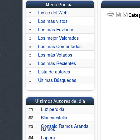
Menu Poesias
::
Indice del Web
Categ
::
Los más vistos
::
Los más Enviados
::
Los mejor Valorados
::
Los más Comentados
::
Los más Votados
::
Los más Recientes
::
Lista de autores
::
Últimas Búsquedas
Últimos Autores del día
#1
Luz perdida
#2
Biancaestella
#3
Gonzalo Ramos Aranda
Ramos
#4
Lopera