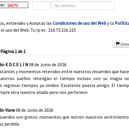
os, entiendes y Aceptas las
Condiciones de uso del Web
y la
Polític
el uso del Web. Tu Ip es : 216.73.216.215
Come
Página 1 de 1
do-E D C E L I N
08 de Junio de 2026
nstantes y momentos retenidos entre nuestros recuerdos que hac
uestros sueños retengan el tiempo incluso con su magia n
n regresar tiempos ya vividos. Excelente poesia amigo. El tiem
mpre sera nuestro aliado pero nos pertenece
ado-Vane
08 de Junio de 2026
ecuerdos son gratos momentos que nutren nuestros sentimiento
uz perdida