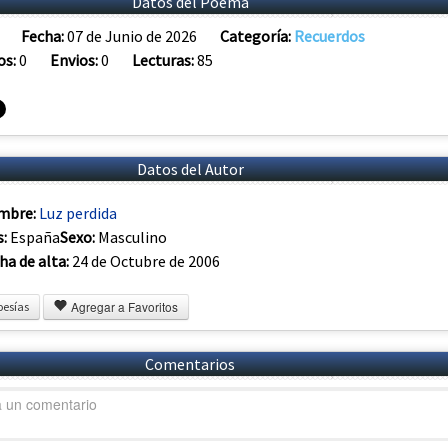
Datos del Poema
Fecha:
07 de Junio de 2026
Categoría:
Recuerdos
os:
0
Envios:
0
Lecturas:
85
Datos del Autor
mbre:
Luz perdida
s:
España
Sexo:
Masculino
ha de alta:
24 de Octubre de 2006
Agregar a Favoritos
oesías
Comentarios