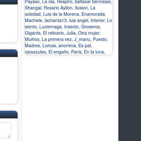
Payaso
,
La ola
,
Respiro
,
baltasar bennasar
,
Shangai
,
Rosario Ayllon
,
Ilusion
,
La
soledad
,
Luis de la Morena
,
Enamorada
,
Machete
,
lachanta13
,
luis angel
,
Interior
,
Lo
siento
,
Luciernaga
,
Insecto
,
Groseros
,
Gigante
,
El relicario
,
Julia
,
Otra mujer
,
Muiños
,
La primera vez
,
J_manu
,
Puesto
,
Madres
,
Lomas
,
anonima
,
Es pat
,
ojosazules
,
El engaño
,
París
,
En la luna
,