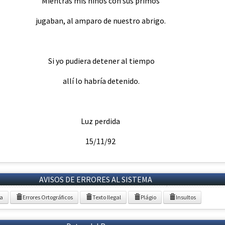
Mientras mis niños con sus primos
jugaban, al amparo de nuestro abrigo.
Si yo pudiera detener al tiempo
allí lo habría detenido.
Luz perdida
15/11/92
AVISOS DE ERRORES AL SISTEMA
ia
Errores Ortográficos
Texto Ilegal
Plágio
Insultos