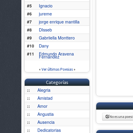
#5
Ignacio
#6
jureme
#7
jorge enrique mantilla
#8
DIsseb
#9
Gabriiella Monttero
#10
Dany
#11
Edmundo Aravena
Fernández
«
Ver últimas Poesias
»
Categorías
::
Alegria
::
Amistad
::
Amor
::
Angustia
No es una poes
::
Ausencia
::
Dedicatorias