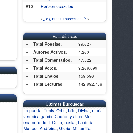
#10
Horizontesazules
«
¿te gustaria aparecer aquí?
»
Estadísticas
»
Total Poesias:
99,627
»
Autores Activos:
4,260
»
Total Comentarios:
47,522
»
Total Votos:
9,266,099
»
Total Envios
159,596
»
Total Lecturas
142,892,756
Últimas Búsquedas
La puerta
,
Tenis
,
Orbit
,
leito
,
Divina
,
maria
veronica garcia
,
Cuerpo y alma
,
Me
enamore de ti
,
Quito
,
neska
,
La duda
,
Manuel
,
Andreina
,
Gloria
,
Mi familia
,