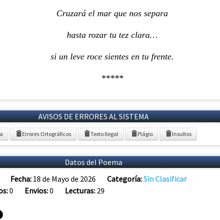
Cruzará el mar que nos separa
hasta rozar tu tez clara…
si un leve roce sientes en tu frente.
*****
AVISOS DE ERRORES AL SISTEMA
ia
Errores Ortográficos
Texto Ilegal
Plágio
Insultos
Datos del Poema
Fecha:
18 de Mayo de 2026
Categoría:
Sin Clasificar
os:
0
Envios:
0
Lecturas:
29