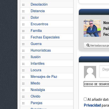
::
Desolación
::
Distancia
::
Dolor
No
::
Encuentros
Paí
::
Familia
Fec
::
Fechas Especiales
::
Guerra
Ver todas sus p
::
Humorísticas
::
Ilusión
::
Infantiles
::
Locura
::
Mensajes de Paz
::
Miedo
::
Nostalgia
::
Olvido
Al añadir dat
::
Parejas
Privacidad
para 