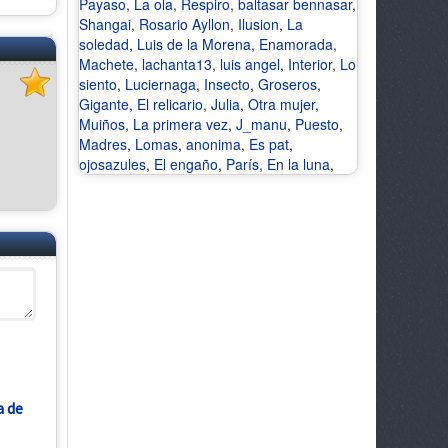
Payaso
,
La ola
,
Respiro
,
baltasar bennasar
,
Shangai
,
Rosario Ayllon
,
Ilusion
,
La
soledad
,
Luis de la Morena
,
Enamorada
,
Machete
,
lachanta13
,
luis angel
,
Interior
,
Lo
siento
,
Luciernaga
,
Insecto
,
Groseros
,
Gigante
,
El relicario
,
Julia
,
Otra mujer
,
Muiños
,
La primera vez
,
J_manu
,
Puesto
,
Madres
,
Lomas
,
anonima
,
Es pat
,
ojosazules
,
El engaño
,
París
,
En la luna
,
a de