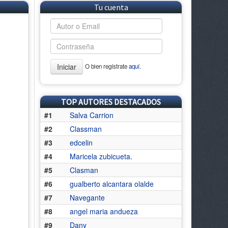
Tu cuenta
Iniciar
O bien regístrate
aquí.
TOP AUTORES DESTACADOS
#1
Salva Carrion
#2
Classman
#3
edcelin
#4
Maricela zubicueta.
#5
Clasman
#6
gualberto alcantara olalde
#7
Navegante
#8
angel maria andueza
#9
Dany