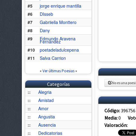
#5
jorge enrique mantilla
#6
DIsseb
#7
Gabriiella Monttero
#8
Dany
#9
Edmundo Aravena
Fernández
#10
poetadeladulcepena
#11
Salva Carrion
«
Ver últimas Poesias
»
No es una poes
Categorías
::
Alegria
::
Amistad
::
Amor
Código:
396756
::
Angustia
Media:
0
Vot
::
Ausencia
Valoración:
::
Dedicatorias