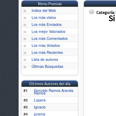
Menu Poesias
::
Indice del Web
Categoría:
Si
::
Los más vistos
::
Los más Enviados
::
Los mejor Valorados
::
Los más Comentados
::
Los más Votados
::
Los más Recientes
::
Lista de autores
::
Últimas Búsquedas
Últimos Autores del día
#1
Gonzalo Ramos Aranda
Ramos
#2
Lopera
#3
Ignacio
#4
jureme