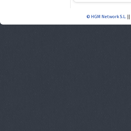
© HGM Network S.L.
||