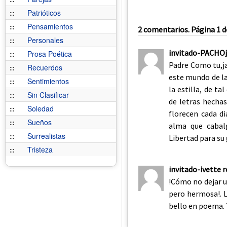
::
Patrióticos
::
Pensamientos
2 comentarios. Página 1 d
::
Personales
invitado-PACHOj
::
Prosa Poética
Padre Como tu,ja
::
Recuerdos
este mundo de las
::
Sentimientos
la estilla, de ta
::
Sin Clasificar
de letras hecha
::
Soledad
florecen cada d
::
Sueños
alma que cabal
::
Surrealistas
Libertad para su
::
Tristeza
invitado-ivette r
!Cómo no dejar u
pero hermosa!. La
bello en poema. T