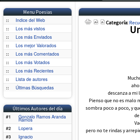
Menu Poesias
::
Indice del Web
Categoría:
Recu
Un
::
Los más vistos
::
Los más Enviados
::
Los mejor Valorados
::
Los más Comentados
::
Los más Votados
::
Los más Recientes
Mucho
::
Lista de autores
ahor
::
Últimas Búsquedas
descanza a mi l
Pienso que no es malo 
sombra poco a poco, y que
Últimos Autores del día
de
#1
Gonzalo Ramos Aranda
Ramos
Va
#2
Lopera
pero no te rindas y arrep
#3
Ignacio