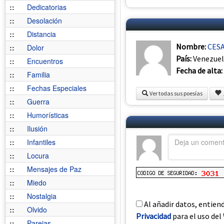
::
Dedicatorias
::
Desolación
::
Distancia
Nombre:
CESA
::
Dolor
País:
Venezue
::
Encuentros
Fecha de alta:
::
Familia
::
Fechas Especiales
Ver todas sus poesías
::
Guerra
::
Humorísticas
::
Ilusión
::
Infantiles
::
Locura
::
Mensajes de Paz
::
Miedo
::
Nostalgia
Al añadir datos, entien
::
Olvido
Privacidad
para el uso del 
::
Parejas