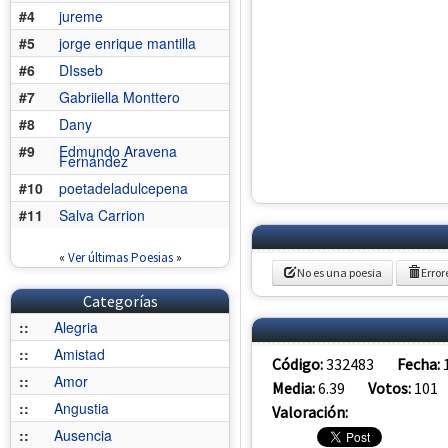
#4
jureme
#5
jorge enrique mantilla
#6
DIsseb
#7
Gabriiella Monttero
#8
Dany
#9
Edmundo Aravena
Fernández
#10
poetadeladulcepena
#11
Salva Carrion
«
Ver últimas Poesias
»
No es una poesia
Error
Categorías
::
Alegria
::
Amistad
Código:
332483
Fecha:
::
Amor
Media:
6.39
Votos:
101
::
Angustia
Valoración:
::
Ausencia