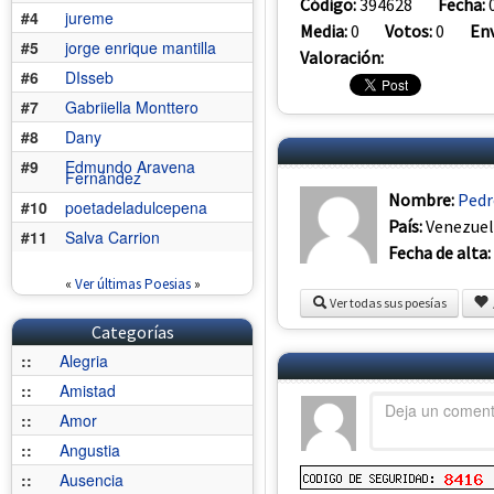
Código:
394628
Fecha:
#4
jureme
Media:
0
Votos:
0
Env
#5
jorge enrique mantilla
Valoración:
#6
DIsseb
#7
Gabriiella Monttero
#8
Dany
#9
Edmundo Aravena
Fernández
Nombre:
Pedr
#10
poetadeladulcepena
País:
Venezue
#11
Salva Carrion
Fecha de alta:
«
Ver últimas Poesias
»
Ver todas sus poesías
Categorías
::
Alegria
::
Amistad
::
Amor
::
Angustia
::
Ausencia