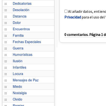
::
Dedicatorias
::
Desolación
Al añadir datos, entien
::
Distancia
Privacidad
para el uso del 
::
Dolor
::
Encuentros
0 comentarios. Página 1 d
::
Familia
::
Fechas Especiales
::
Guerra
::
Humorísticas
::
Ilusión
::
Infantiles
::
Locura
::
Mensajes de Paz
::
Miedo
::
Nostalgia
::
Olvido
::
Parejas