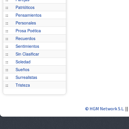
::
Patrióticos
::
Pensamientos
::
Personales
::
Prosa Poética
::
Recuerdos
::
Sentimientos
::
Sin Clasificar
::
Soledad
::
Sueños
::
Surrealistas
::
Tristeza
© HGM Network S.L.
||