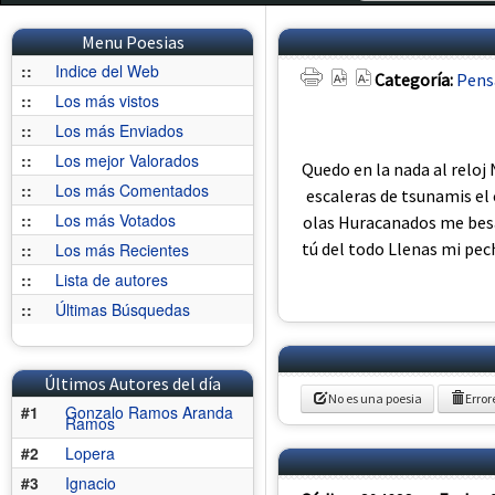
Menu Poesias
::
Indice del Web
Categoría:
Pens
::
Los más vistos
::
Los más Enviados
::
Los mejor Valorados
Quedo en la nada al reloj
::
Los más Comentados
escaleras de tsunamis el
::
Los más Votados
olas Huracanados me besa
tú del todo Llenas mi pech
::
Los más Recientes
::
Lista de autores
::
Últimas Búsquedas
Últimos Autores del día
No es una poesia
Error
#1
Gonzalo Ramos Aranda
Ramos
#2
Lopera
#3
Ignacio