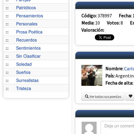
::
Patrióticos
Código:
378997
Fecha:
::
Pensamientos
Media:
10
Votos:
8
E
::
Personales
Valoración:
::
Prosa Poética
::
Recuerdos
::
Sentimientos
::
Sin Clasificar
::
Soledad
Nombre:
Carl
::
Sueños
País:
Argentin
::
Surrealistas
Fecha de alta:
::
Tristeza
Ver todas sus poesías