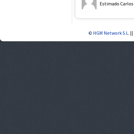
Estimado Carlos B
© HGM Network S.L.
||