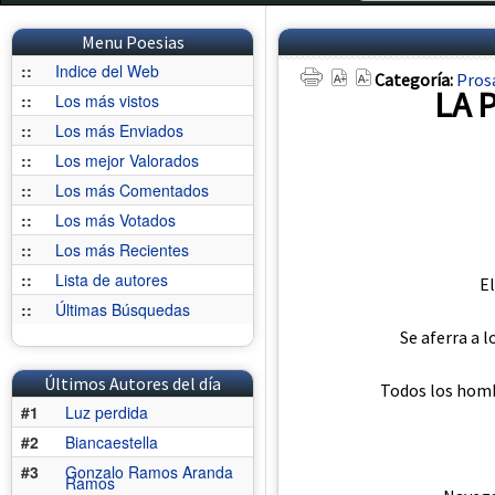
Menu Poesias
::
Indice del Web
Categoría:
Pros
LA 
::
Los más vistos
::
Los más Enviados
::
Los mejor Valorados
::
Los más Comentados
::
Los más Votados
::
Los más Recientes
::
Lista de autores
El
::
Últimas Búsquedas
Se aferra a 
Últimos Autores del día
Todos los hombr
#1
Luz perdida
#2
Biancaestella
#3
Gonzalo Ramos Aranda
Ramos