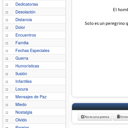
::
Dedicatorias
El homb
::
Desolación
::
Distancia
Solo es un peregrino 
::
Dolor
::
Encuentros
::
Familia
::
Fechas Especiales
::
Guerra
::
Humorísticas
::
Ilusión
::
Infantiles
::
Locura
::
Mensajes de Paz
::
Miedo
::
Nostalgia
No es una poesia
Error
::
Olvido
::
Parejas