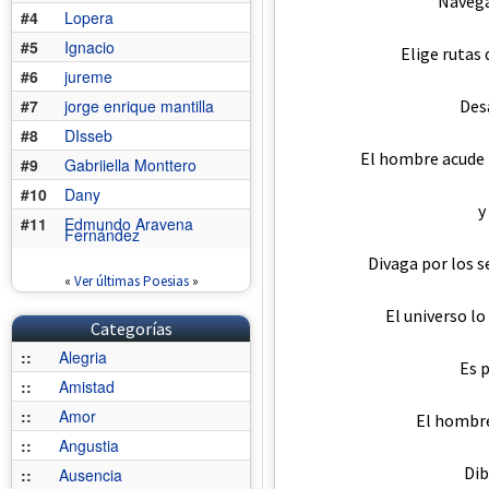
Navega
#4
Lopera
#5
Ignacio
Elige rutas 
#6
jureme
Des
#7
jorge enrique mantilla
#8
DIsseb
El hombre acude 
#9
Gabriiella Monttero
#10
Dany
y
#11
Edmundo Aravena
Fernández
Divaga por los s
«
Ver últimas Poesias
»
El universo lo
Categorías
::
Alegria
Es p
::
Amistad
::
Amor
El hombre
::
Angustia
Dib
::
Ausencia