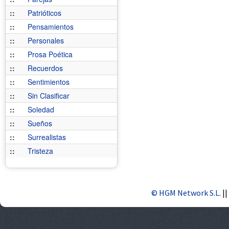
::
Patrióticos
::
Pensamientos
::
Personales
::
Prosa Poética
::
Recuerdos
::
Sentimientos
::
Sin Clasificar
::
Soledad
::
Sueños
::
Surrealistas
::
Tristeza
© HGM Network S.L.
||