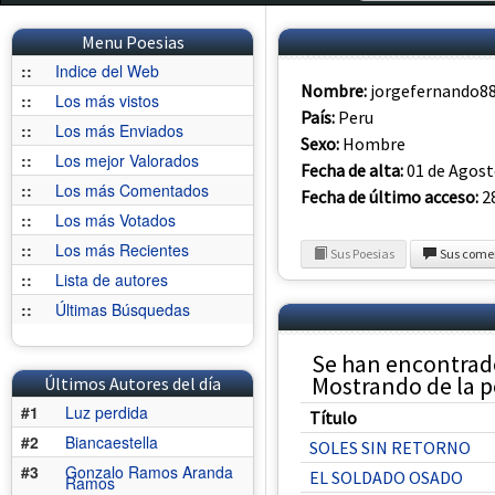
Menu Poesias
::
Indice del Web
Nombre:
jorgefernando8
::
Los más vistos
País:
Peru
::
Los más Enviados
Sexo:
Hombre
::
Los mejor Valorados
Fecha de alta:
01 de Agost
::
Los más Comentados
Fecha de último acceso:
28
::
Los más Votados
::
Los más Recientes
Sus Poesias
Sus come
::
Lista de autores
::
Últimas Búsquedas
Se han encontrad
Mostrando de la po
Últimos Autores del día
#1
Luz perdida
Título
#2
Biancaestella
SOLES SIN RETORNO
#3
Gonzalo Ramos Aranda
EL SOLDADO OSADO
Ramos