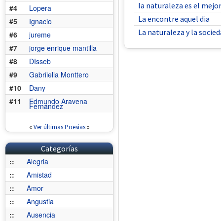
la naturaleza es el mejo
#4
Lopera
La encontre aquel dia
#5
Ignacio
La naturaleza y la socie
#6
jureme
#7
jorge enrique mantilla
#8
DIsseb
#9
Gabriiella Monttero
#10
Dany
#11
Edmundo Aravena
Fernández
«
Ver últimas Poesias
»
Categorías
::
Alegria
::
Amistad
::
Amor
::
Angustia
::
Ausencia