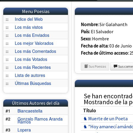
Menu Poesias
::
Indice del Web
Nombre:
Sir Galahanth
::
Los más vistos
País:
El Salvador
::
Los más Enviados
Sexo:
Hombre
::
Los mejor Valorados
Fecha de alta:
03 de Junio
::
Los más Comentados
Fecha de último acceso:
25
::
Los más Votados
::
Los más Recientes
Sus Poesias
Sus come
::
Lista de autores
::
Últimas Búsquedas
Se han encontrado
Mostrando de la po
Últimos Autores del día
Título
#1
Biancaestella
♞ Muerte de un Poeta
#2
Gonzalo Ramos Aranda
Ramos
♞ "Hoy amanecí amándot
#3
Lopera