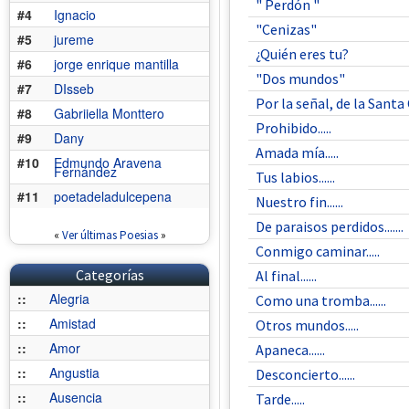
" Perdón "
#4
Ignacio
"Cenizas"
#5
jureme
¿Quién eres tu?
#6
jorge enrique mantilla
"Dos mundos"
#7
DIsseb
Por la señal, de la Santa C
#8
Gabriiella Monttero
Prohibido.....
#9
Dany
Amada mía.....
#10
Edmundo Aravena
Fernández
Tus labios......
#11
poetadeladulcepena
Nuestro fin......
De paraisos perdidos.......
«
Ver últimas Poesias
»
Conmigo caminar.....
Categorías
Al final......
::
Alegria
Como una tromba......
::
Amistad
Otros mundos.....
::
Amor
Apaneca......
::
Angustia
Desconcierto......
::
Ausencia
Tarde.....