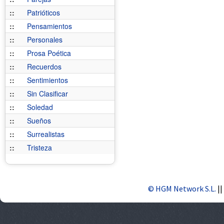
::
Patrióticos
::
Pensamientos
::
Personales
::
Prosa Poética
::
Recuerdos
::
Sentimientos
::
Sin Clasificar
::
Soledad
::
Sueños
::
Surrealistas
::
Tristeza
© HGM Network S.L.
||