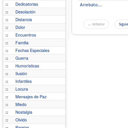
::
Dedicatorias
Arrebato.....
::
Desolación
::
Distancia
← Anterior
Sigui
::
Dolor
::
Encuentros
::
Familia
::
Fechas Especiales
::
Guerra
::
Humorísticas
::
Ilusión
::
Infantiles
::
Locura
::
Mensajes de Paz
::
Miedo
::
Nostalgia
::
Olvido
::
Parejas