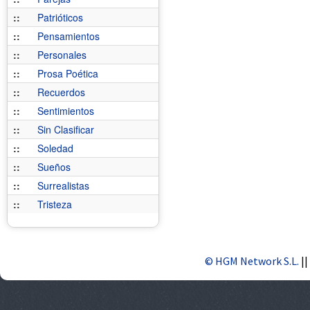
::
Patrióticos
::
Pensamientos
::
Personales
::
Prosa Poética
::
Recuerdos
::
Sentimientos
::
Sin Clasificar
::
Soledad
::
Sueños
::
Surrealistas
::
Tristeza
© HGM Network S.L.
||