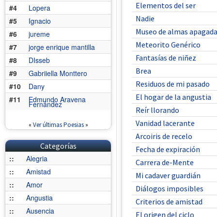
Elementos del ser
#4
Lopera
Nadie
#5
Ignacio
Museo de almas apagad
#6
jureme
Meteorito Genérico
#7
jorge enrique mantilla
Fantasías de niñez
#8
DIsseb
Brea
#9
Gabriiella Monttero
Residuos de mi pasado
#10
Dany
El hogar de la angustia
#11
Edmundo Aravena
Fernández
Reír llorando
Vanidad lacerante
«
Ver últimas Poesias
»
Arcoiris de recelo
Categorías
Fecha de expiración
::
Alegria
Carrera de-Mente
::
Amistad
Mi cadaver guardián
::
Amor
Diálogos imposibles
::
Angustia
Criterios de amistad
::
Ausencia
El origen del ciclo