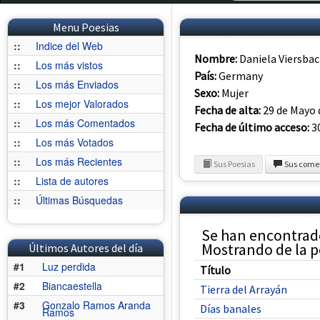
Menu Poesias
::
Indice del Web
Nombre:
Daniela Viersba
::
Los más vistos
País:
Germany
::
Los más Enviados
Sexo:
Mujer
::
Los mejor Valorados
Fecha de alta:
29 de Mayo 
::
Los más Comentados
Fecha de último acceso:
30
::
Los más Votados
::
Los más Recientes
Sus Poesias
Sus come
::
Lista de autores
::
Últimas Búsquedas
Se han encontrado
Mostrando de la po
Últimos Autores del día
#1
Luz perdida
Título
#2
Biancaestella
Tierra del Arrayán
#3
Gonzalo Ramos Aranda
Días banales
Ramos