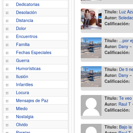
::
Dedicatorias
Título:
Luz Azul
::
Desolación
Autor:
Soledad
::
Distancia
Calificación:
::
Dolor
::
Encuentros
Título:
...por 
::
Familia
Autor:
Dany
~
::
Fechas Especiales
Calificación:
::
Guerra
::
Humorísticas
Título:
De ti n
Autor:
Dany
~
::
Ilusión
Calificación:
::
Infantiles
::
Locura
Título:
Te veo
::
Mensajes de Paz
Autor:
Raul T
::
Miedo
Calificación:
::
Nostalgia
::
Olvido
Título:
Bajo la
::
Parejas
Autor:
Raul T