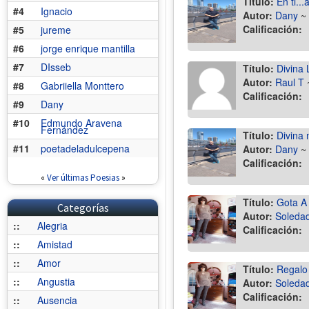
Título:
En ti...
#4
Ignacio
Autor:
Dany
~
Calificación:
#5
jureme
#6
jorge enrique mantilla
#7
DIsseb
Título:
Divina 
Autor:
Raul T
#8
Gabriiella Monttero
Calificación:
#9
Dany
#10
Edmundo Aravena
Fernández
Título:
Divina 
#11
poetadeladulcepena
Autor:
Dany
~
Calificación:
«
Ver últimas Poesias
»
Título:
Gota A 
Categorías
Autor:
Soledad
::
Alegria
Calificación:
::
Amistad
::
Amor
Título:
Regalo 
::
Angustia
Autor:
Soledad
Calificación:
::
Ausencia