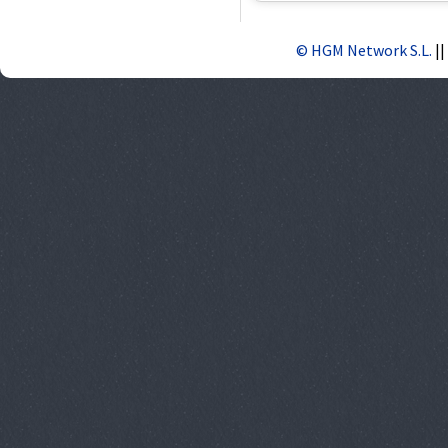
© HGM Network S.L.
||