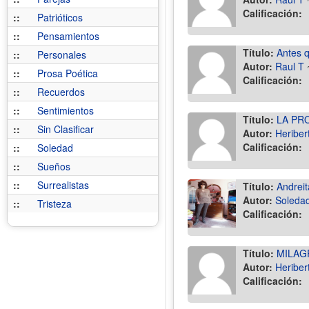
Calificación:
::
Patrióticos
::
Pensamientos
Título:
Antes q
::
Personales
Autor:
Raul T
::
Prosa Poética
Calificación:
::
Recuerdos
::
Sentimientos
Título:
LA PR
::
Sin Clasificar
Autor:
Heriber
Calificación:
::
Soledad
::
Sueños
::
Surrealistas
Título:
Andreit
Autor:
Soledad
::
Tristeza
Calificación:
Título:
MILAG
Autor:
Heriber
Calificación: