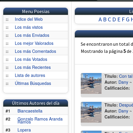
Menu Poesias
L
A
B
C
D
E
F
G
::
Indice del Web
::
Los más vistos
::
Los más Enviados
::
Los mejor Valorados
Se encontraron un total 
::
Los más Comentados
Mostrando la página
5
de
::
Los más Votados
::
Los más Recientes
::
Lista de autores
Título:
Con tal
Autor:
Dany
~
::
Últimas Búsquedas
Calificación:
Últimos Autores del día
Título:
Despué
#1
Biancaestella
Autor:
Dany
~
Calificación:
#2
Gonzalo Ramos Aranda
Ramos
#3
Lopera