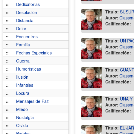
::
Dedicatorias
Título:
SUSUR
::
Desolación
Autor:
Classm
::
Distancia
Calificación:
::
Dolor
::
Encuentros
Título:
UN PA
::
Familia
Autor:
Classm
::
Fechas Especiales
Calificación:
::
Guerra
::
Humorísticas
Título:
CUANT
Autor:
Classm
::
Ilusión
Calificación:
::
Infantiles
::
Locura
Título:
UNA Y
::
Mensajes de Paz
Autor:
Classm
::
Miedo
Calificación:
::
Nostalgia
::
Olvido
Título:
EL JA
::
Parejas
Autor:
Classm