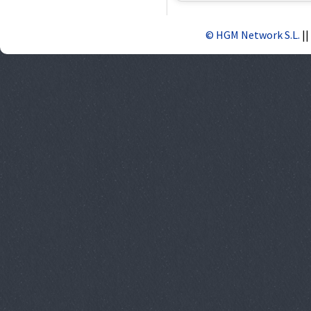
© HGM Network S.L.
||