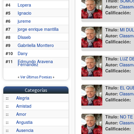
Título:
SOMOS
#4
Lopera
Autor:
Classm
Calificación:
#5
Ignacio
#6
jureme
#7
jorge enrique mantilla
Título:
MI DUL
Autor:
Classm
#8
DIsseb
Calificación:
#9
Gabriiella Monttero
#10
Dany
Título:
LUZ DE
#11
Edmundo Aravena
Fernández
Autor:
Classm
Calificación:
«
Ver últimas Poesias
»
Título:
EL QU
Categorías
Autor:
Classm
::
Alegria
Calificación:
::
Amistad
::
Amor
Título:
NO TE
::
Angustia
Autor:
Classm
Calificación:
::
Ausencia