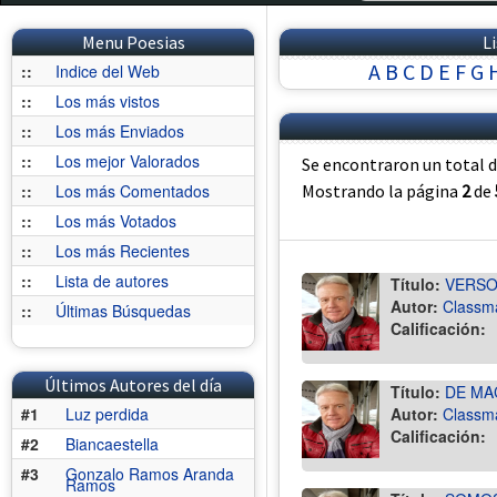
Menu Poesias
L
A
B
C
D
E
F
G
::
Indice del Web
::
Los más vistos
::
Los más Enviados
::
Los mejor Valorados
Se encontraron un total 
::
Los más Comentados
Mostrando la página
2
de
::
Los más Votados
::
Los más Recientes
::
Lista de autores
Título:
VERSO
Autor:
Classm
::
Últimas Búsquedas
Calificación:
Últimos Autores del día
Título:
DE MA
#1
Luz perdida
Autor:
Classm
Calificación:
#2
Biancaestella
#3
Gonzalo Ramos Aranda
Ramos