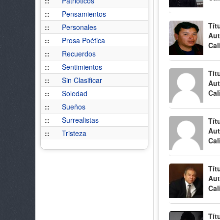
::
Patrióticos
::
Pensamientos
Tít
::
Personales
Aut
::
Prosa Poética
Cal
::
Recuerdos
::
Sentimientos
Tít
::
Sin Clasificar
Aut
Cal
::
Soledad
::
Sueños
::
Surrealistas
Tít
Aut
::
Tristeza
Cal
Tít
Aut
Cal
Tít