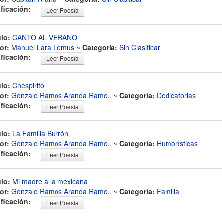
ificación:
Leer Poesía
ulo:
CANTO AL VERANO
or:
Manuel Lara Lemus
~
Categoría:
Sin Clasificar
ificación:
Leer Poesía
ulo:
Chespirito
or:
Gonzalo Ramos Aranda Ramo..
~
Categoría:
Dedicatorias
ificación:
Leer Poesía
ulo:
La Familia Burrón
or:
Gonzalo Ramos Aranda Ramo..
~
Categoría:
Humorísticas
ificación:
Leer Poesía
ulo:
Mi madre a la mexicana
or:
Gonzalo Ramos Aranda Ramo..
~
Categoría:
Familia
ificación:
Leer Poesía