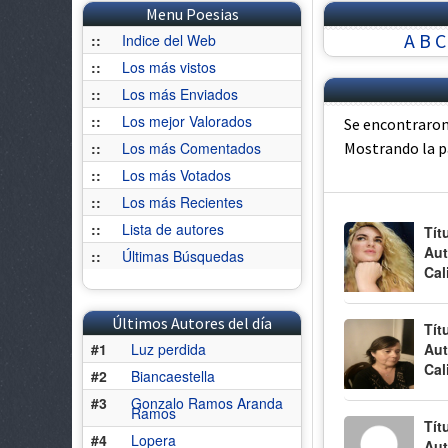
Menu Poesias
A
B
C
::
Indice del Web
::
Los más vistos
::
Los más Enviados
::
Los mejor Valorados
Se encontraron
::
Los más Comentados
Mostrando la 
::
Los más Votados
::
Los más Recientes
::
Lista de autores
Tít
Aut
::
Últimas Búsquedas
Cal
Últimos Autores del día
Tít
#1
Luz perdida
Aut
Cal
#2
Biancaestella
#3
Gonzalo Ramos Aranda
Ramos
Tít
#4
Lopera
Aut