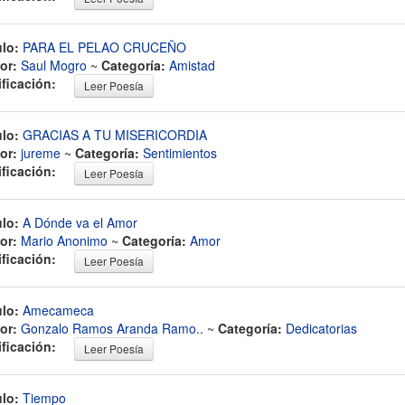
ulo:
PARA EL PELAO CRUCEÑO
or:
Saul Mogro
~
Categoría:
Amistad
ificación:
Leer Poesía
ulo:
GRACIAS A TU MISERICORDIA
or:
jureme
~
Categoría:
Sentimientos
ificación:
Leer Poesía
ulo:
A Dónde va el Amor
or:
Mario Anonimo
~
Categoría:
Amor
ificación:
Leer Poesía
ulo:
Amecameca
or:
Gonzalo Ramos Aranda Ramo..
~
Categoría:
Dedicatorias
ificación:
Leer Poesía
ulo:
Tiempo