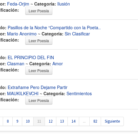
or:
Feda-Orjim
~
Categoría:
Ilusión
ificación:
Leer Poesía
ulo:
Pasillos de la Noche “Compartido con la Poeta..
or:
Mario Anonimo
~
Categoría:
Sin Clasificar
ificación:
Leer Poesía
ulo:
EL PRINCIPIO DEL FIN
or:
Clasman
~
Categoría:
Amor
ificación:
Leer Poesía
ulo:
Extrañame Pero Dejame Partir
or:
MAUKILKEVCHI
~
Categoría:
Sentimientos
ificación:
Leer Poesía
8
9
10
11
12
13
14
...
82
Siguiente