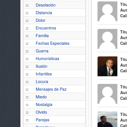
Tít
::
Desolación
Aut
::
Distancia
Cal
::
Dolor
::
Encuentros
Tít
::
Familia
Aut
::
Fechas Especiales
Cal
::
Guerra
::
Humorísticas
Tít
Aut
::
Ilusión
Cal
::
Infantiles
::
Locura
Tít
::
Mensajes de Paz
Aut
::
Miedo
Cal
::
Nostalgia
::
Olvido
Tít
::
Parejas
Aut
Cal