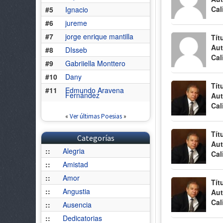
Cal
#5
Ignacio
#6
jureme
#7
jorge enrique mantilla
Tít
Aut
#8
DIsseb
Cal
#9
Gabriiella Monttero
#10
Dany
Tít
#11
Edmundo Aravena
Fernández
Aut
Cal
«
Ver últimas Poesias
»
Tít
Categorías
Aut
::
Alegria
Cal
::
Amistad
::
Amor
Tít
::
Angustia
Aut
Cal
::
Ausencia
::
Dedicatorias