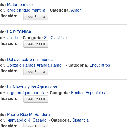
ulo:
Mátame mujer
or:
jorge enrique mantilla
~
Categoría:
Amor
ificación:
Leer Poesía
ulo:
LA PITONISA
or:
jacinto
~
Categoría:
Sin Clasificar
ificación:
Leer Poesía
ulo:
Del ave sobre mis manos
or:
Gonzalo Ramos Aranda Ramo..
~
Categoría:
Encuentros
ificación:
Leer Poesía
ulo:
La Novena y los Aguinaldos
or:
jorge enrique mantilla
~
Categoría:
Fechas Especiales
ificación:
Leer Poesía
ulo:
Puerto Rico Mi Bandera
or:
Kianyabdiel J. Casado
~
Categoría:
Distancia
ificación:
Leer Poesía