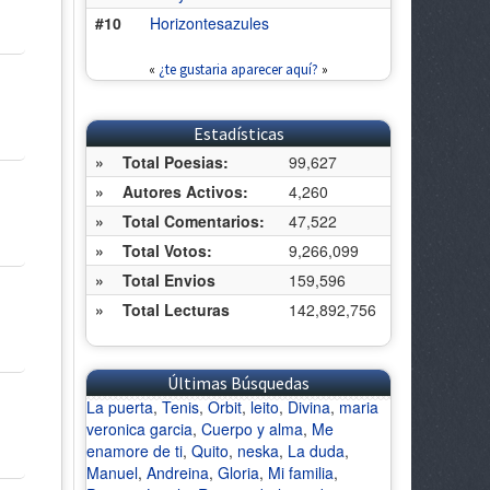
#10
Horizontesazules
«
¿te gustaria aparecer aquí?
»
Estadísticas
»
Total Poesias:
99,627
»
Autores Activos:
4,260
»
Total Comentarios:
47,522
»
Total Votos:
9,266,099
»
Total Envios
159,596
»
Total Lecturas
142,892,756
Últimas Búsquedas
La puerta
,
Tenis
,
Orbit
,
leito
,
Divina
,
maria
veronica garcia
,
Cuerpo y alma
,
Me
enamore de ti
,
Quito
,
neska
,
La duda
,
Manuel
,
Andreina
,
Gloria
,
Mi familia
,