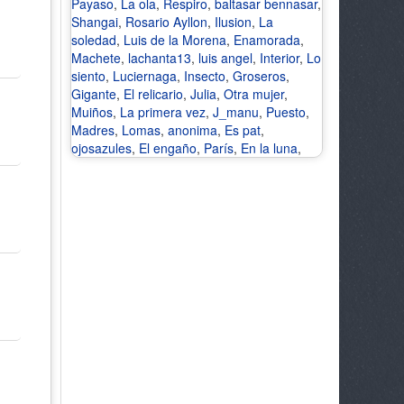
Payaso
,
La ola
,
Respiro
,
baltasar bennasar
,
Shangai
,
Rosario Ayllon
,
Ilusion
,
La
soledad
,
Luis de la Morena
,
Enamorada
,
Machete
,
lachanta13
,
luis angel
,
Interior
,
Lo
siento
,
Luciernaga
,
Insecto
,
Groseros
,
Gigante
,
El relicario
,
Julia
,
Otra mujer
,
Muiños
,
La primera vez
,
J_manu
,
Puesto
,
Madres
,
Lomas
,
anonima
,
Es pat
,
ojosazules
,
El engaño
,
París
,
En la luna
,