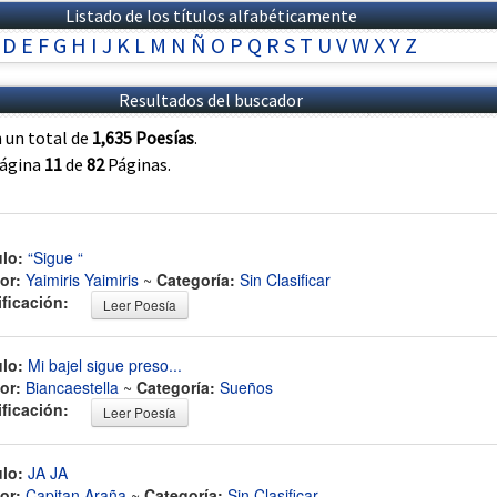
Listado de los títulos alfabéticamente
D
E
F
G
H
I
J
K
L
M
N
Ñ
O
P
Q
R
S
T
U
V
W
X
Y
Z
Resultados del buscador
 un total de
1,635 Poesías
.
página
11
de
82
Páginas.
ulo:
“Sigue “
or:
Yaimiris Yaimiris
~
Categoría:
Sin Clasificar
ificación:
Leer Poesía
ulo:
Mi bajel sigue preso...
or:
Biancaestella
~
Categoría:
Sueños
ificación:
Leer Poesía
ulo:
JA JA
or:
Capitan Araña
~
Categoría:
Sin Clasificar