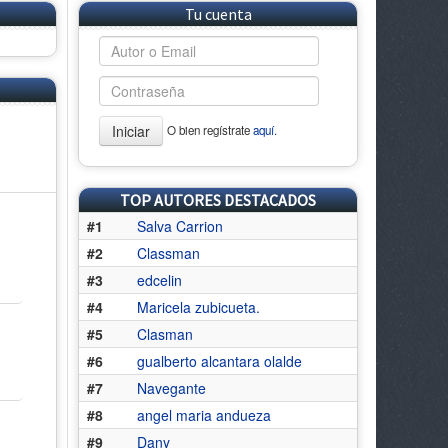
Tu cuenta
Iniciar
O bien regístrate
aquí.
TOP AUTORES DESTACADOS
#1
Salva Carrion
#2
Classman
#3
edcelin
#4
Maricela zubicueta.
#5
Clasman
#6
gualberto alcantara olalde
#7
Navegante
#8
angel maria andueza
#9
Dany