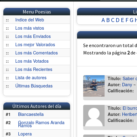
Menu Poesias
L
A
B
C
D
E
F
G
::
Indice del Web
::
Los más vistos
::
Los más Enviados
::
Los mejor Valorados
Se encontraron un total 
::
Los más Comentados
Mostrando la página
2
de
::
Los más Votados
::
Los más Recientes
::
Lista de autores
Título:
Saber q
Autor:
Dany
~
::
Últimas Búsquedas
Calificación:
Últimos Autores del día
Título:
El burr
#1
Biancaestella
Autor:
Heriber
Calificación:
#2
Gonzalo Ramos Aranda
Ramos
#3
Lopera