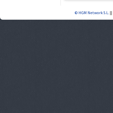
© HGM Network S.L.
||