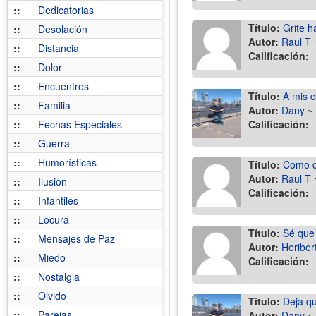
::
Dedicatorias
Título:
Grite h
::
Desolación
Autor:
Raul T
::
Distancia
Calificación:
::
Dolor
::
Encuentros
Título:
A mis c
::
Familia
Autor:
Dany
~
::
Fechas Especiales
Calificación:
::
Guerra
::
Humorísticas
Título:
Como qu
Autor:
Raul T
::
Ilusión
Calificación:
::
Infantiles
::
Locura
Título:
Sé que 
::
Mensajes de Paz
Autor:
Heriber
::
Miedo
Calificación:
::
Nostalgia
::
Olvido
Título:
Deja qu
::
Parejas
Autor:
Dany
~