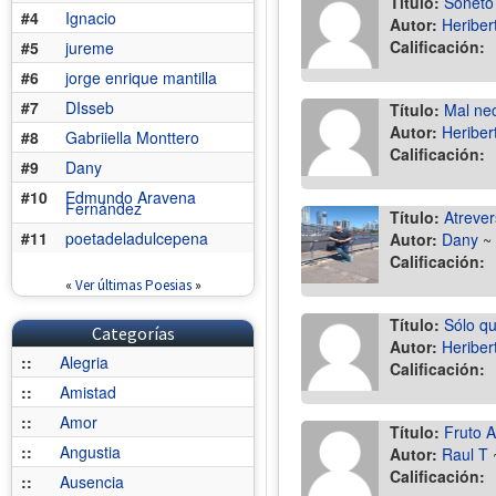
Título:
Soneto 
#4
Ignacio
Autor:
Heriber
Calificación:
#5
jureme
#6
jorge enrique mantilla
#7
DIsseb
Título:
Mal ne
Autor:
Heriber
#8
Gabriiella Monttero
Calificación:
#9
Dany
#10
Edmundo Aravena
Fernández
Título:
Atrever
#11
poetadeladulcepena
Autor:
Dany
~
Calificación:
«
Ver últimas Poesias
»
Título:
Sólo q
Categorías
Autor:
Heriber
::
Alegria
Calificación:
::
Amistad
::
Amor
Título:
Fruto 
::
Angustia
Autor:
Raul T
Calificación:
::
Ausencia