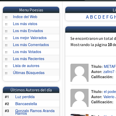
Menu Poesias
L
A
B
C
D
E
F
G
::
Indice del Web
::
Los más vistos
::
Los más Enviados
::
Los mejor Valorados
Se encontraron un total 
::
Los más Comentados
Mostrando la página
10
d
::
Los más Votados
::
Los más Recientes
::
Lista de autores
Título:
METAF
Autor:
zafiro7
::
Últimas Búsquedas
Calificación:
Últimos Autores del día
Título:
el pode
#1
Luz perdida
Autor:
Valerio
Calificación:
#2
Biancaestella
#3
Gonzalo Ramos Aranda
Ramos