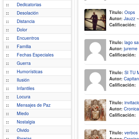
::
Dedicatorias
Título:
Oops
::
Desolación
Autor:
Jauzz
::
Distancia
Calificación:
::
Dolor
::
Encuentros
Título:
lago sa
::
Familia
Autor:
jureme
::
Fechas Especiales
Calificación:
::
Guerra
::
Humorísticas
Título:
SI TU 
Autor:
Capitan
::
Ilusión
Calificación:
::
Infantiles
::
Locura
Título:
invitac
::
Mensajes de Paz
Autor:
Cronica
::
Miedo
Calificación:
::
Nostalgia
::
Olvido
Título:
verbos 
::
Parejas
Autor:
Cronica