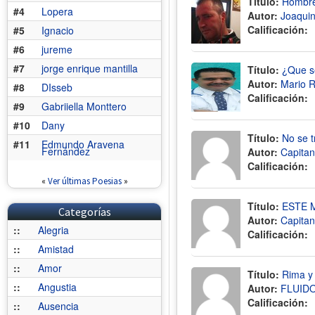
Título:
Hombre
#4
Lopera
Autor:
Joaquin
Calificación:
#5
Ignacio
#6
jureme
#7
jorge enrique mantilla
Título:
¿Que se
Autor:
Mario 
#8
DIsseb
Calificación:
#9
Gabriiella Monttero
#10
Dany
Título:
No se t
#11
Edmundo Aravena
Fernández
Autor:
Capitan
Calificación:
«
Ver últimas Poesias
»
Título:
ESTE 
Categorías
Autor:
Capitan
::
Alegria
Calificación:
::
Amistad
::
Amor
Título:
Rima y
::
Angustia
Autor:
FLUID
Calificación:
::
Ausencia