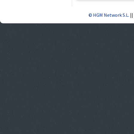
© HGM Network S.L.
||